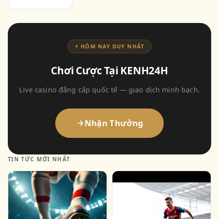
⚡ HÔM NAY DUY NHẤT
Chơi Cược Tại KENH24H
Live casino đẳng cấp quốc tế — giao dịch minh bạch.
Nhận Thưởng
TIN TỨC MỚI NHẤT