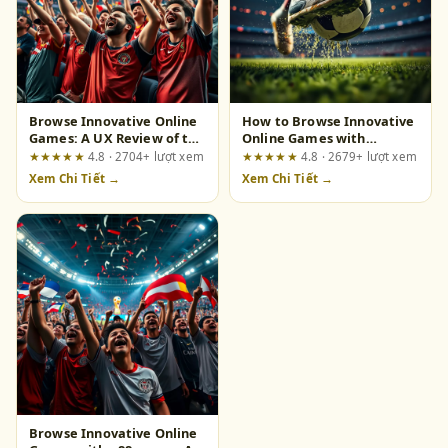
Browse Innovative Online
How to Browse Innovative
Games: A UX Review of the
Online Games with
yhylc88.com Experience
go99sv.com Without
★★★★★
4.8 · 2704+ lượt xem
★★★★★
4.8 · 2679+ lượt xem
Falling for the Marketing
Xem Chi Tiết →
Xem Chi Tiết →
Browse Innovative Online