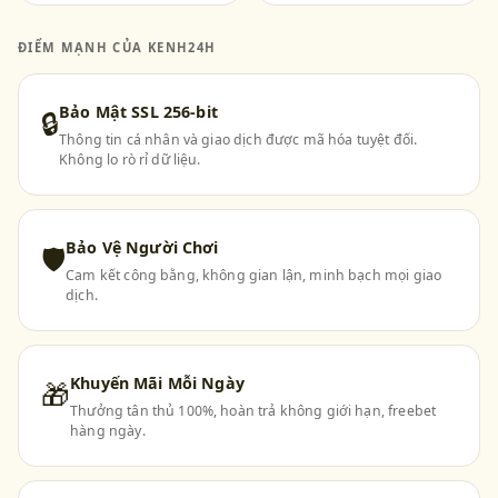
ĐIỂM MẠNH CỦA KENH24H
Bảo Mật SSL 256-bit
🔒
Thông tin cá nhân và giao dịch được mã hóa tuyệt đối.
Không lo rò rỉ dữ liệu.
Bảo Vệ Người Chơi
🛡
Cam kết công bằng, không gian lận, minh bạch mọi giao
dịch.
Khuyến Mãi Mỗi Ngày
🎁
Thưởng tân thủ 100%, hoàn trả không giới hạn, freebet
hàng ngày.