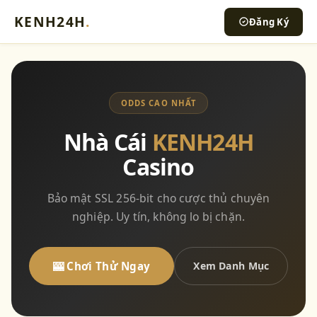
KENH24H
.
Đăng Ký
ODDS CAO NHẤT
Nhà Cái
KENH24H
Casino
Bảo mật SSL 256-bit cho cược thủ chuyên
nghiệp. Uy tín, không lo bị chặn.
🎰 Chơi Thử Ngay
Xem Danh Mục