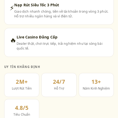
Nạp Rút Siêu Tốc 3 Phút
⚡
Giao dịch nhanh chóng, tiền về tài khoản trong vòng 3 phút.
Hỗ trợ nhiều ngân hàng và ví điện tử.
Live Casino Đẳng Cấp
🔥
Dealer thật, chơi trực tiếp, trải nghiệm như tại sòng bài
quốc tế.
UY TÍN KHẲNG ĐỊNH
2M+
24/7
13+
Lượt Rút Tiền
Hỗ Trợ
Năm Kinh Nghiệm
4.8/5
Tiêu Chuẩn