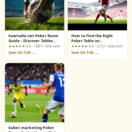
kuwinzhz.net Poker Room
How to Find the Right
Guide – Discover Tables
Poker Table on
and Poker Variants
kubetso1.com: A Realistic
★★★★★
4.8 · 1887+ lượt xem
★★★★★
4.8 · 2757+ lượt xem
Walkthrough
Xem Chi Tiết →
Xem Chi Tiết →
kubet.marketing Poker