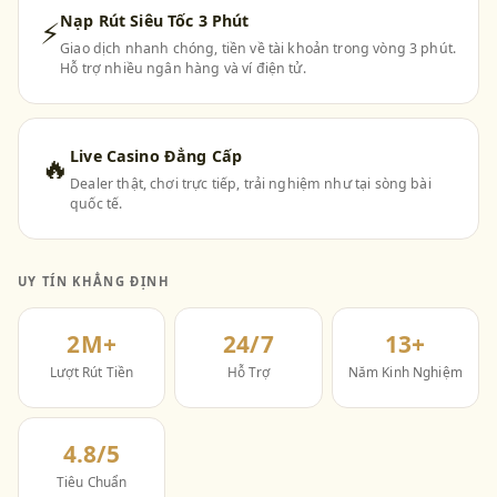
Nạp Rút Siêu Tốc 3 Phút
⚡
Giao dịch nhanh chóng, tiền về tài khoản trong vòng 3 phút.
Hỗ trợ nhiều ngân hàng và ví điện tử.
Live Casino Đẳng Cấp
🔥
Dealer thật, chơi trực tiếp, trải nghiệm như tại sòng bài
quốc tế.
UY TÍN KHẲNG ĐỊNH
2M+
24/7
13+
Lượt Rút Tiền
Hỗ Trợ
Năm Kinh Nghiệm
4.8/5
Tiêu Chuẩn