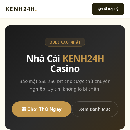
KENH24H
.
Đăng Ký
ODDS CAO NHẤT
Nhà Cái
KENH24H
Casino
Bảo mật SSL 256-bit cho cược thủ chuyên
nghiệp. Uy tín, không lo bị chặn.
🎰 Chơi Thử Ngay
Xem Danh Mục