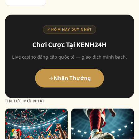
⚡ HÔM NAY DUY NHẤT
Chơi Cược Tại KENH24H
Live casino đẳng cấp quốc tế — giao dịch minh bạch.
Nhận Thưởng
TIN TỨC MỚI NHẤT