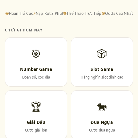
💎
Hoàn Trả Cao
⚡
Nạp Rút 3 Phút
⚽
Thể Thao Trực Tiếp
🎯
Odds Cao Nhất
CHƠI GÌ HÔM NAY
🎯
🎲
Number Game
Slot Game
Đoán số, xóc đĩa
Hàng nghìn slot đỉnh cao
🏆
🐎
Giải Đấu
Đua Ngựa
Cược giải lớn
Cược đua ngựa