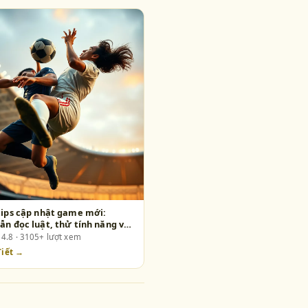
ips cập nhật game mới:
n đọc luật, thử tính năng và
an toàn
★
4.8 · 3105+ lượt xem
Tiết →