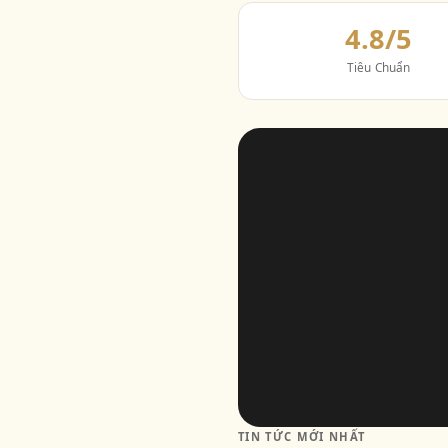
4.8/5
Tiêu Chuẩn
TIN TỨC MỚI NHẤT