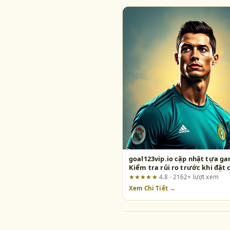
goal123vip.io cập nhật tựa g
Kiểm tra rủi ro trước khi đặt
★★★★★
4.8 · 2162+ lượt xem
Xem Chi Tiết →