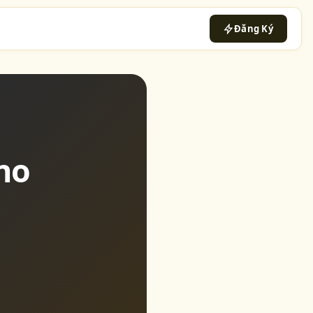
Đăng Ký
no