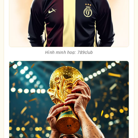
Hình minh hoạ: 789club