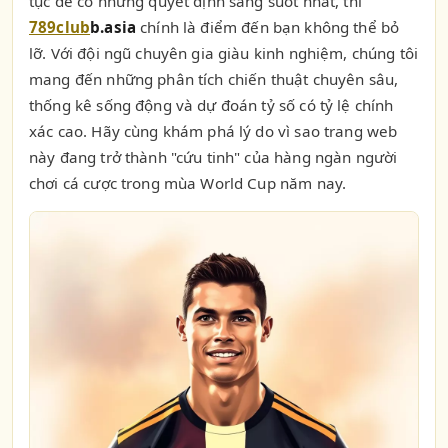
tục để có những quyết định sáng suốt nhất, thì
789club
b.asia
chính là điểm đến bạn không thể bỏ
lỡ. Với đội ngũ chuyên gia giàu kinh nghiệm, chúng tôi
mang đến những phân tích chiến thuật chuyên sâu,
thống kê sống động và dự đoán tỷ số có tỷ lệ chính
xác cao. Hãy cùng khám phá lý do vì sao trang web
này đang trở thành "cứu tinh" của hàng ngàn người
chơi cá cược trong mùa World Cup năm nay.