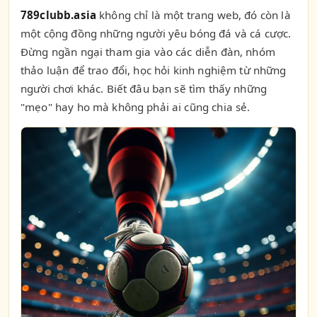
789clubb.asia
không chỉ là một trang web, đó còn là
một cộng đồng những người yêu bóng đá và cá cược.
Đừng ngần ngại tham gia vào các diễn đàn, nhóm
thảo luận để trao đổi, học hỏi kinh nghiệm từ những
người chơi khác. Biết đâu bạn sẽ tìm thấy những
"mẹo" hay ho mà không phải ai cũng chia sẻ.