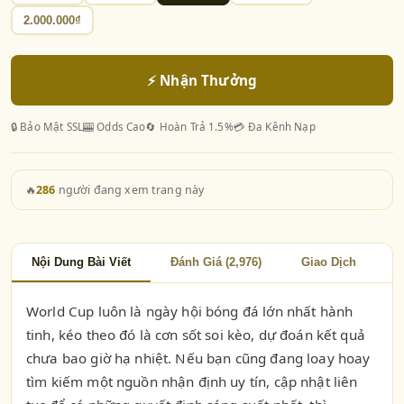
2.000.000₫
⚡ Nhận Thưởng
🔒 Bảo Mật SSL
🎰 Odds Cao
🔄 Hoàn Trả 1.5%
💳 Đa Kênh Nạp
🔥
286
người đang xem trang này
Nội Dung Bài Viết
Đánh Giá (2,976)
Giao Dịch
World Cup luôn là ngày hội bóng đá lớn nhất hành
tinh, kéo theo đó là cơn sốt soi kèo, dự đoán kết quả
chưa bao giờ hạ nhiệt. Nếu bạn cũng đang loay hoay
tìm kiếm một nguồn nhận định uy tín, cập nhật liên