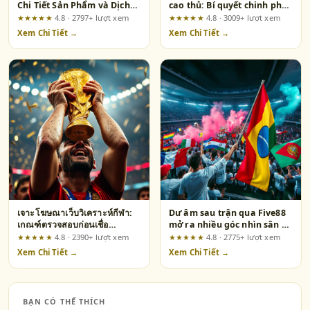
Chi Tiết Sản Phẩm và Dịch
cao thủ: Bí quyết chinh phục
Vụ Cho Dân Cá Cược
mọi ván cược
★★★★★
4.8 · 2797+ lượt xem
★★★★★
4.8 · 3009+ lượt xem
Xem Chi Tiết →
Xem Chi Tiết →
เจาะโฆษณาเว็บวิเคราะห์กีฬา:
Dư âm sau trận qua Five88
เกณฑ์ตรวจสอบก่อนเชื่อ
mở ra nhiều góc nhìn sân cỏ
Fun88.social
thú vị
★★★★★
4.8 · 2390+ lượt xem
★★★★★
4.8 · 2775+ lượt xem
Xem Chi Tiết →
Xem Chi Tiết →
BẠN CÓ THỂ THÍCH