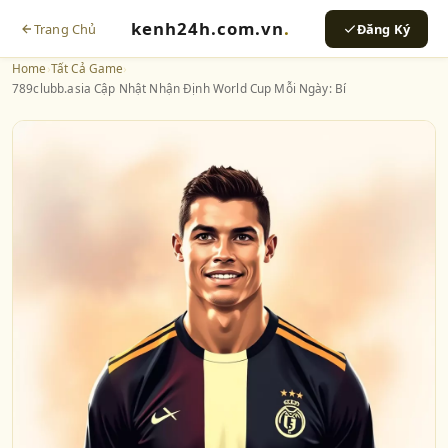
kenh24h.com.vn
.
Trang Chủ
Đăng Ký
Home
›
Tất Cả Game
›
789clubb.asia Cập Nhật Nhận Định World Cup Mỗi Ngày: Bí