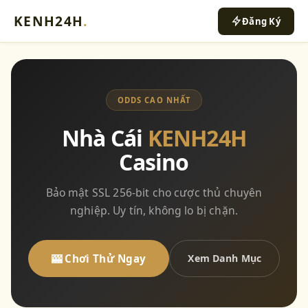
KENH24H
.
Đăng Ký
ODDS CAO NHẤT
Nhà Cái
KENH24H
Casino
Bảo mật SSL 256-bit cho cược thủ chuyên
nghiệp. Uy tín, không lo bị chặn.
🎰 Chơi Thử Ngay
Xem Danh Mục