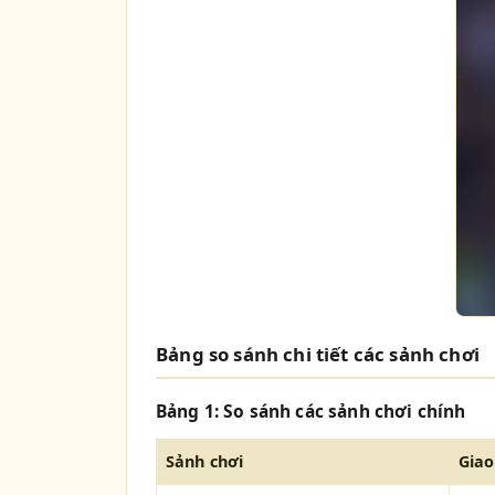
Bảng so sánh chi tiết các sảnh chơi
Bảng 1: So sánh các sảnh chơi chính
Sảnh chơi
Giao