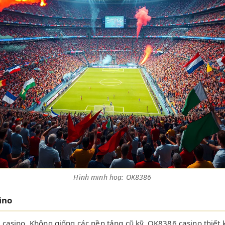
Hình minh hoạ: OK8386
ino
ve casino. Không giống các nền tảng cũ kỹ, OK8386 casino thiết 