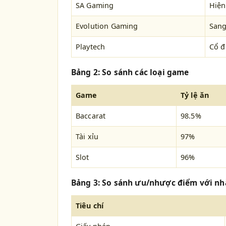
SA Gaming
Hiện
Evolution Gaming
Sang
Playtech
Cổ đ
Bảng 2: So sánh các loại game
Game
Tỷ lệ ăn
Baccarat
98.5%
Tài xỉu
97%
Slot
96%
Bảng 3: So sánh ưu/nhược điểm với nh
Tiêu chí