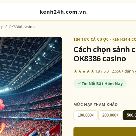
kenh24h.com.vn
.
m phá OK8386 casino
TIN TỨC CÁ CƯỢC · KENH24H.C
Cách chọn sảnh 
OK8386 casino
★★★★★
4.8 / 5.0 · 2,656+ đánh
Tin Nổi Bật Hôm Nay
MỨC NẠP THAM KHẢO
100.000₫
200.000₫
500.