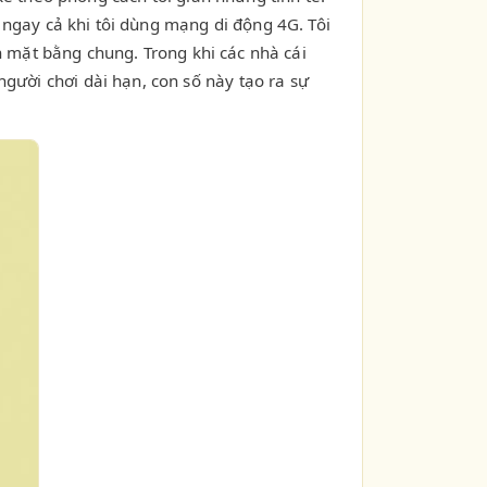
 ngay cả khi tôi dùng mạng di động 4G. Tôi
ơn mặt bằng chung. Trong khi các nhà cái
ười chơi dài hạn, con số này tạo ra sự