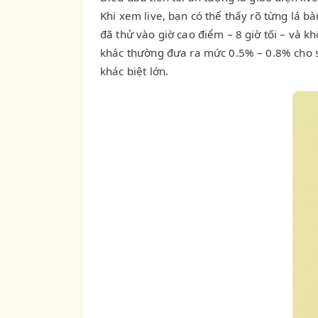
Khi xem live, bạn có thể thấy rõ từng lá b
đã thử vào giờ cao điểm – 8 giờ tối – và k
khác thường đưa ra mức 0.5% – 0.8% cho sl
khác biệt lớn.