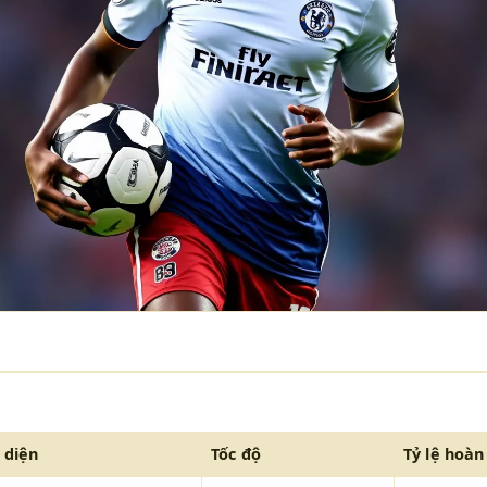
 diện
Tốc độ
Tỷ lệ hoàn