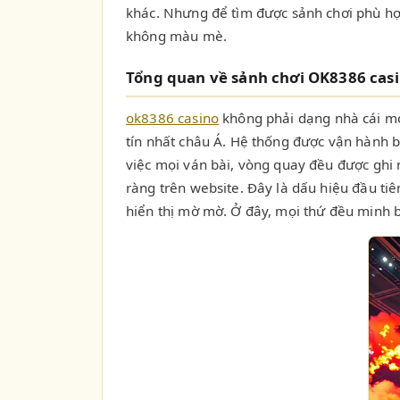
khác. Nhưng để tìm được sảnh chơi phù hợp
không màu mè.
Tổng quan về sảnh chơi OK8386 cas
ok8386 casino
không phải dạng nhà cái mọc
tín nhất châu Á. Hệ thống được vận hành 
việc mọi ván bài, vòng quay đều được ghi n
ràng trên website. Đây là dấu hiệu đầu tiê
hiển thị mờ mờ. Ở đây, mọi thứ đều minh 