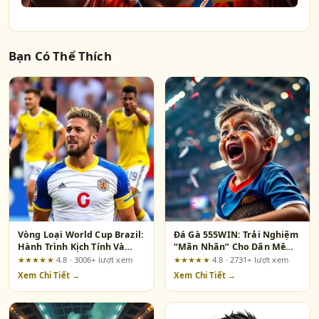
Bạn Có Thể Thích
Vòng Loại World Cup Brazil:
Đá Gà 555WIN: Trải Nghiệm
Hành Trình Kịch Tính Và
“Mãn Nhãn” Cho Dân Mê
Cảm Xúc Vỡ Òa
Đòn Lối
★★★★★
4.8 · 3006+ lượt xem
★★★★★
4.8 · 2731+ lượt xem
Xem Chi Tiết →
Xem Chi Tiết →