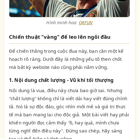
Hình minh hoạ:
OKFUN
Chiến thuật "vàng" để leo lên ngôi đầu
Để chiến thắng trong cuộc đua này, bạn cần một kế
hoạch rõ ràng. Dưới đây là những yếu tố then chốt
mà bất kỳ website nào cũng phải nắm vững.
1. Nội dung chất lượng - Vũ khí tối thượng
Nội dung là vua, điều này chưa bao giờ sai. Nhưng
"chất lượng" không chỉ là viết dài hay viết đúng chính
tả. Nó là sự độc đáo, góc nhìn mới mẻ và giá trị thực
tế mà bạn mang lại cho độc giả. Một bài viết hay phải
khiến người đọc cảm thấy "ồ, hay quá, mình chưa
từng nghĩ đến điều này". Đừng sao chép, hãy sáng
tạo và thể hiện cá tính riêng.