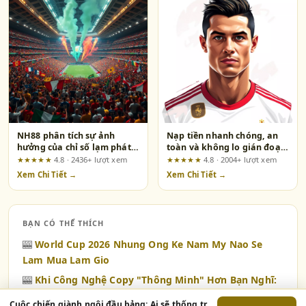
NH88 phân tích sự ảnh
Nạp tiền nhanh chóng, an
hưởng của chỉ số lạm phát
toàn và không lo gián đoạn
đến dự đoán vàng trong
tại EA88
★★★★★
4.8 · 2436+ lượt xem
★★★★★
4.8 · 2004+ lượt xem
nước
Xem Chi Tiết →
Xem Chi Tiết →
BẠN CÓ THỂ THÍCH
🎰
World Cup 2026 Nhung Ong Ke Nam My Nao Se
Lam Mua Lam Gio
🎰
Khi Công Nghệ Copy "Thông Minh" Hơn Bạn Nghĩ:
Trải Nghiệm Cùng ao88
Cuộc chiến giành ngôi đầu bảng: Ai sẽ thống trị bảng xếp hạng website?