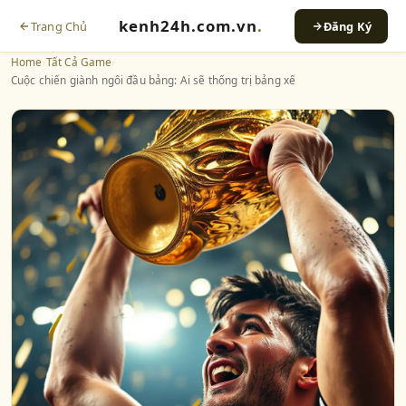
kenh24h.com.vn
.
Trang Chủ
Đăng Ký
Home
›
Tất Cả Game
›
Cuộc chiến giành ngôi đầu bảng: Ai sẽ thống trị bảng xế