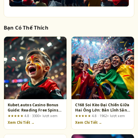
Bạn Có Thể Thích
Kubet.autos Casino Bonus
C168 Soi Kèo Đại Chiến Giữa
Guide: Reading Free Spins
Hai Ông Lớn: Bản Lĩnh Sân
and Cashback by Real Value
Chơi Có Thực Sự Xứng
★★★★★
4.8 · 3300+ lượt xem
★★★★★
4.8 · 1962+ lượt xem
Đáng?
Xem Chi Tiết →
Xem Chi Tiết →