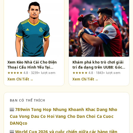
Xem Kèo Nhà Cái Cho Điện
Khám phá kho trò chơi giải
Thoại Cấu Hình Yếu Tại
trí đa dạng trên UU88: Góc
Sanglapweb.com
nhìn UX về minh bạch, tốc
★★★★★
4.8 · 3239+ lượt xem
★★★★★
4.8 · 1843+ lượt xem
độ và bảo mật
Xem Chi Tiết →
Xem Chi Tiết →
BẠN CÓ THỂ THÍCH
🎰
789win Tong Hop Nhung Khoanh Khac Dang Nho
Cua Vong Dau Co Hoi Vang Cho Dan Choi Ca Cuoc
DANQco
🎰
World Cup 2026 và cuộc chiến giữa các hàng tiền