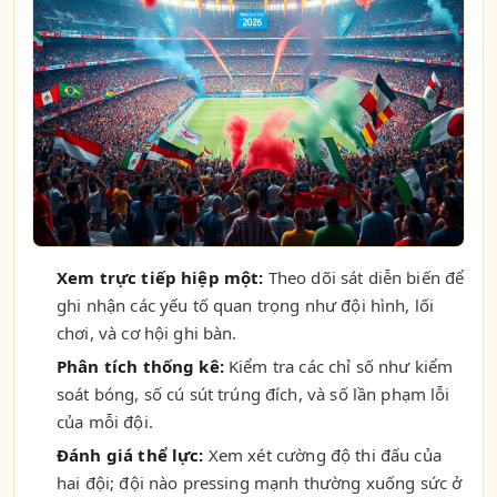
Xem trực tiếp hiệp một:
Theo dõi sát diễn biến để
ghi nhận các yếu tố quan trọng như đội hình, lối
chơi, và cơ hội ghi bàn.
Phân tích thống kê:
Kiểm tra các chỉ số như kiểm
soát bóng, số cú sút trúng đích, và số lần phạm lỗi
của mỗi đội.
Đánh giá thể lực:
Xem xét cường độ thi đấu của
hai đội; đội nào pressing mạnh thường xuống sức ở