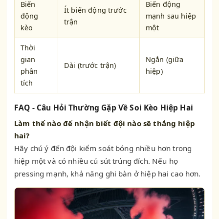
Biến
Biến động
Ít biến động trước
động
mạnh sau hiệp
trận
kèo
một
Thời
gian
Ngắn (giữa
Dài (trước trận)
phân
hiệp)
tích
FAQ - Câu Hỏi Thường Gặp Về Soi Kèo Hiệp Hai
Làm thế nào để nhận biết đội nào sẽ thắng hiệp
hai?
Hãy chú ý đến đội kiểm soát bóng nhiều hơn trong
hiệp một và có nhiều cú sút trúng đích. Nếu họ
pressing mạnh, khả năng ghi bàn ở hiệp hai cao hơn.