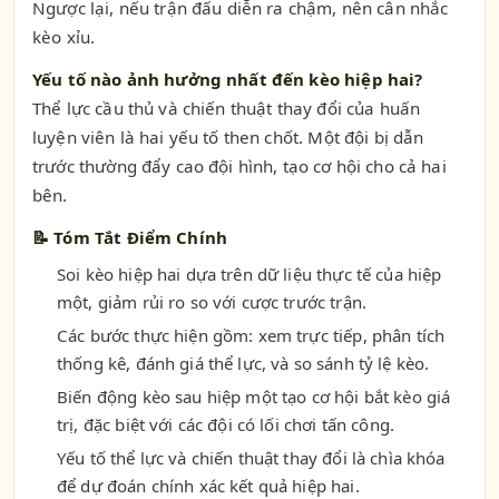
Ngược lại, nếu trận đấu diễn ra chậm, nên cân nhắc
kèo xỉu.
Yếu tố nào ảnh hưởng nhất đến kèo hiệp hai?
Thể lực cầu thủ và chiến thuật thay đổi của huấn
luyện viên là hai yếu tố then chốt. Một đội bị dẫn
trước thường đẩy cao đội hình, tạo cơ hội cho cả hai
bên.
📝 Tóm Tắt Điểm Chính
Soi kèo hiệp hai dựa trên dữ liệu thực tế của hiệp
một, giảm rủi ro so với cược trước trận.
Các bước thực hiện gồm: xem trực tiếp, phân tích
thống kê, đánh giá thể lực, và so sánh tỷ lệ kèo.
Biến động kèo sau hiệp một tạo cơ hội bắt kèo giá
trị, đặc biệt với các đội có lối chơi tấn công.
Yếu tố thể lực và chiến thuật thay đổi là chìa khóa
để dự đoán chính xác kết quả hiệp hai.