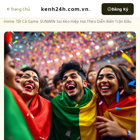
kenh24h.com.vn
.
Trang Chủ
Đăng Ký
Home
›
Tất Cả Game
›
SUNWIN Soi Kèo Hiệp Hai Theo Diễn Biến Trận Đấu