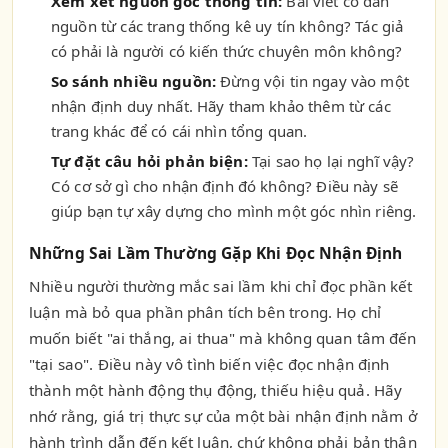
Xem xét nguồn gốc thông tin:
Bài viết có dẫn
nguồn từ các trang thống kê uy tín không? Tác giả
có phải là người có kiến thức chuyên môn không?
So sánh nhiều nguồn:
Đừng vội tin ngay vào một
nhận định duy nhất. Hãy tham khảo thêm từ các
trang khác để có cái nhìn tổng quan.
Tự đặt câu hỏi phản biện:
Tại sao họ lại nghĩ vậy?
Có cơ sở gì cho nhận định đó không? Điều này sẽ
giúp bạn tự xây dựng cho mình một góc nhìn riêng.
Những Sai Lầm Thường Gặp Khi Đọc Nhận Định
Nhiều người thường mắc sai lầm khi chỉ đọc phần kết
luận mà bỏ qua phần phân tích bên trong. Họ chỉ
muốn biết "ai thắng, ai thua" mà không quan tâm đến
"tại sao". Điều này vô tình biến việc đọc nhận định
thành một hành động thụ động, thiếu hiệu quả. Hãy
nhớ rằng, giá trị thực sự của một bài nhận định nằm ở
hành trình dẫn đến kết luận, chứ không phải bản thân