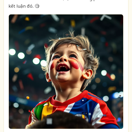
kết luận đó. 🧐