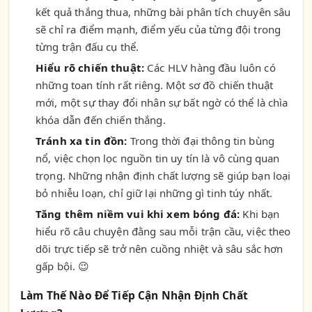
kết quả thắng thua, những bài phân tích chuyên sâu
sẽ chỉ ra điểm mạnh, điểm yếu của từng đội trong
từng trận đấu cụ thể.
Hiểu rõ chiến thuật:
Các HLV hàng đầu luôn có
những toan tính rất riêng. Một sơ đồ chiến thuật
mới, một sự thay đổi nhân sự bất ngờ có thể là chìa
khóa dẫn đến chiến thắng.
Tránh xa tin đồn:
Trong thời đại thông tin bùng
nổ, việc chọn lọc nguồn tin uy tín là vô cùng quan
trọng. Những nhận định chất lượng sẽ giúp bạn loại
bỏ nhiễu loạn, chỉ giữ lại những gì tinh túy nhất.
Tăng thêm niềm vui khi xem bóng đá:
Khi bạn
hiểu rõ câu chuyện đằng sau mỗi trận cầu, việc theo
dõi trực tiếp sẽ trở nên cuồng nhiệt và sâu sắc hơn
gấp bội. 😉
Làm Thế Nào Để Tiếp Cận Nhận Định Chất