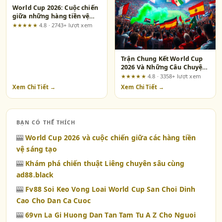
World Cup 2026: Cuộc chiến
giữa những hàng tiền vệ
sáng tạo – Ai sẽ làm nên
★★★★★
4.8 · 2743+ lượt xem
chuyện?
Trận Chung Kết World Cup
2026 Và Những Câu Chuyện
Đáng Chú Ý Tại Trang Chủ
★★★★★
4.8 · 3358+ lượt xem
ON68
Xem Chi Tiết →
Xem Chi Tiết →
BẠN CÓ THỂ THÍCH
🎰
World Cup 2026 và cuộc chiến giữa các hàng tiền
vệ sáng tạo
🎰
Khám phá chiến thuật Liêng chuyên sâu cùng
ad88.black
🎰
Fv88 Soi Keo Vong Loai World Cup San Choi Dinh
Cao Cho Dan Ca Cuoc
🎰
69vn La Gi Huong Dan Tan Tam Tu A Z Cho Nguoi