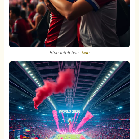
Hình minh hoạ:
iwin