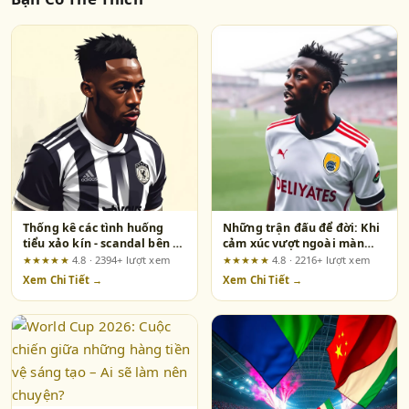
Thống kê các tình huống
Những trận đấu để đời: Khi
tiểu xảo kín - scandal bên lề
cảm xúc vượt ngoài màn
của siêu sao chuẩn xác từ
hình
★★★★★
4.8 · 2394+ lượt xem
★★★★★
4.8 · 2216+ lượt xem
uu88n.org
Xem Chi Tiết →
Xem Chi Tiết →