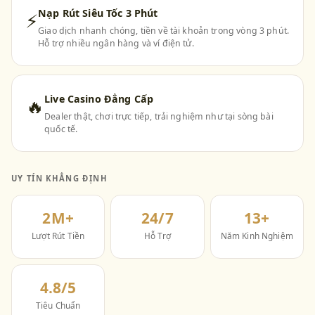
Nạp Rút Siêu Tốc 3 Phút
⚡
Giao dịch nhanh chóng, tiền về tài khoản trong vòng 3 phút.
Hỗ trợ nhiều ngân hàng và ví điện tử.
Live Casino Đẳng Cấp
🔥
Dealer thật, chơi trực tiếp, trải nghiệm như tại sòng bài
quốc tế.
UY TÍN KHẲNG ĐỊNH
2M+
24/7
13+
Lượt Rút Tiền
Hỗ Trợ
Năm Kinh Nghiệm
4.8/5
Tiêu Chuẩn