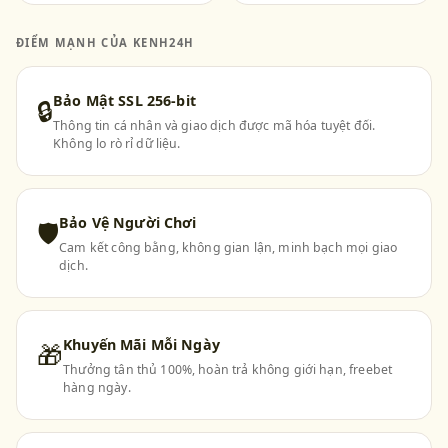
ĐIỂM MẠNH CỦA KENH24H
Bảo Mật SSL 256-bit
🔒
Thông tin cá nhân và giao dịch được mã hóa tuyệt đối.
Không lo rò rỉ dữ liệu.
Bảo Vệ Người Chơi
🛡
Cam kết công bằng, không gian lận, minh bạch mọi giao
dịch.
Khuyến Mãi Mỗi Ngày
🎁
Thưởng tân thủ 100%, hoàn trả không giới hạn, freebet
hàng ngày.