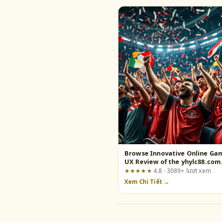
Browse Innovative Online Ga
UX Review of the yhylc88.com
Experience
★★★★★
4.8 · 3089+ lượt xem
Xem Chi Tiết →