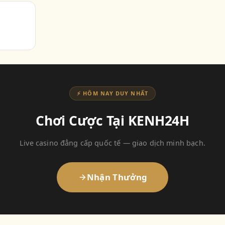
⚡ HÔM NAY DUY NHẤT
Chơi Cược Tại KENH24H
Live casino đẳng cấp quốc tế — giao dịch minh bạch.
Nhận Thưởng