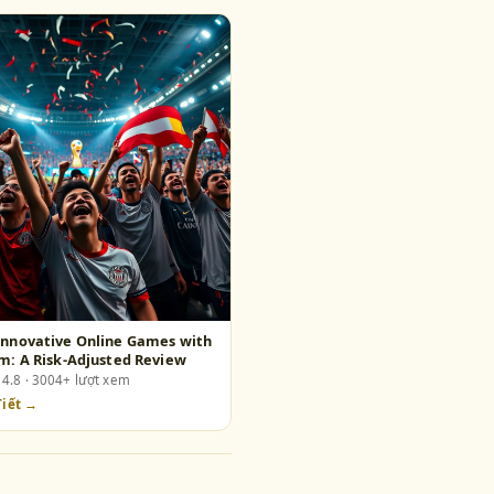
nnovative Online Games with
m: A Risk-Adjusted Review
★
4.8 · 3004+ lượt xem
Tiết →