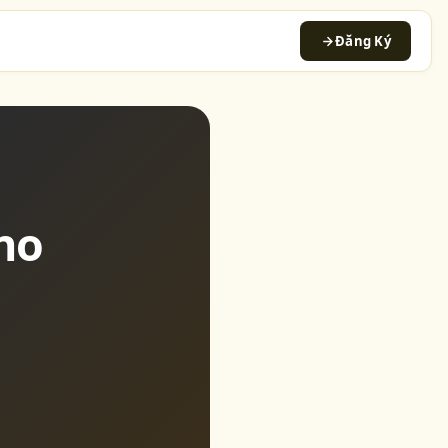
Đăng Ký
no