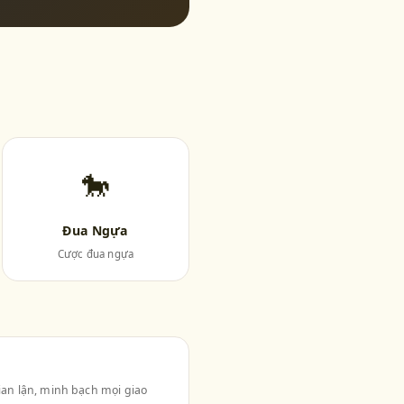
🐎
Đua Ngựa
Cược đua ngựa
an lận, minh bạch mọi giao