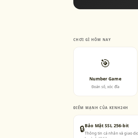
CHƠI GÌ HÔM NAY
🎯
Number Game
Đoán số, xóc đĩa
ĐIỂM MẠNH CỦA KENH24H
Bảo Mật SSL 256-bit
🔒
Thông tin cá nhân và giao d