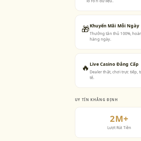
lo rò rỉ dữ liệu.
Khuyến Mãi Mỗi Ngày
🎁
Thưởng tân thủ 100%, hoàn 
hàng ngày.
Live Casino Đẳng Cấp
🔥
Dealer thật, chơi trực tiếp,
tế.
UY TÍN KHẲNG ĐỊNH
2M+
Lượt Rút Tiền