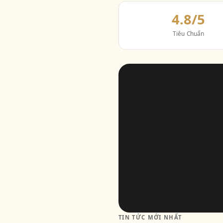
4.8/5
Tiêu Chuẩn
TIN TỨC MỚI NHẤT