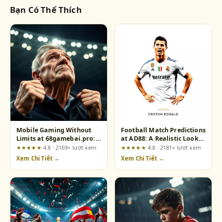
Bạn Có Thể Thích
Mobile Gaming Without
Football Match Predictions
Limits at 68gamebai.pro:
at AD88: A Realistic Look
A Risk-Focused Review for
at What Works and What
★★★★★
4.8 · 2169+ lượt xem
★★★★★
4.8 · 2181+ lượt xem
the Discerning Player
Doesn't
Xem Chi Tiết →
Xem Chi Tiết →