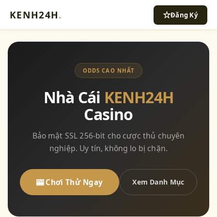
KENH24H
.
Đăng Ký
ODDS CAO NHẤT
Nhà Cái
KENH24H
Casino
Bảo mật SSL 256-bit cho cược thủ chuyên
nghiệp. Uy tín, không lo bị chặn.
🎰 Chơi Thử Ngay
Xem Danh Mục