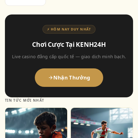
⚡ HÔM NAY DUY NHẤT
Chơi Cược Tại KENH24H
Live casino đẳng cấp quốc tế — giao dịch minh bạch.
Nhận Thưởng
TIN TỨC MỚI NHẤT