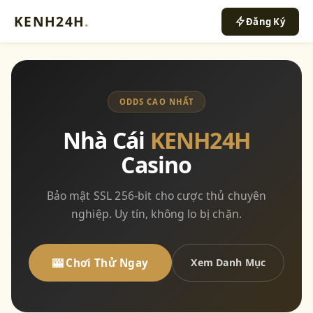
KENH24H
.
Đăng Ký
ODDS CAO NHẤT
Nhà Cái
KENH24H
Casino
Bảo mật SSL 256-bit cho cược thủ chuyên
nghiệp. Uy tín, không lo bị chặn.
🎰 Chơi Thử Ngay
Xem Danh Mục