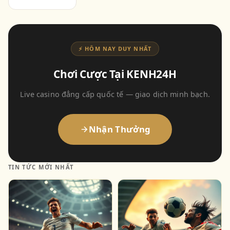
⚡ HÔM NAY DUY NHẤT
Chơi Cược Tại KENH24H
Live casino đẳng cấp quốc tế — giao dịch minh bạch.
Nhận Thưởng
TIN TỨC MỚI NHẤT