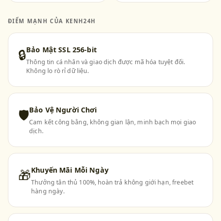
ĐIỂM MẠNH CỦA KENH24H
Bảo Mật SSL 256-bit
🔒
Thông tin cá nhân và giao dịch được mã hóa tuyệt đối.
Không lo rò rỉ dữ liệu.
Bảo Vệ Người Chơi
🛡
Cam kết công bằng, không gian lận, minh bạch mọi giao
dịch.
Khuyến Mãi Mỗi Ngày
🎁
Thưởng tân thủ 100%, hoàn trả không giới hạn, freebet
hàng ngày.