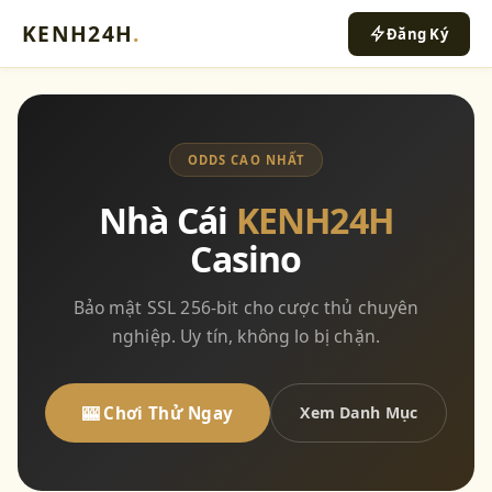
KENH24H
.
Đăng Ký
ODDS CAO NHẤT
Nhà Cái
KENH24H
Casino
Bảo mật SSL 256-bit cho cược thủ chuyên
nghiệp. Uy tín, không lo bị chặn.
🎰 Chơi Thử Ngay
Xem Danh Mục