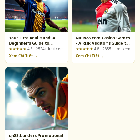
Your First Real Hand: A
Nau888.com Casino Games
Beginner's Guide to
– A Risk Auditor’s Guide to
Playing Online Card Games
Diverse Categories and
★★★★★
4.8 · 2534+ lượt xem
★★★★★
4.8 · 2855+ lượt xem
Player Safety
Xem Chi Tiết →
Xem Chi Tiết →
qh88.builders Promotional