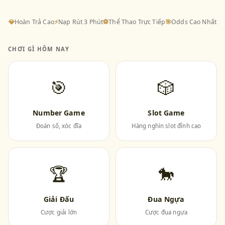
💎
Hoàn Trả Cao
⚡
Nạp Rút 3 Phút
⚽
Thể Thao Trực Tiếp
🎯
Odds Cao Nhất
CHƠI GÌ HÔM NAY
🎯
🎲
Number Game
Slot Game
Đoán số, xóc đĩa
Hàng nghìn slot đỉnh cao
🏆
🐎
Giải Đấu
Đua Ngựa
Cược giải lớn
Cược đua ngựa