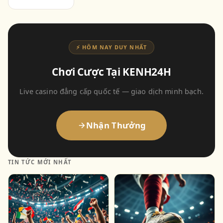
⚡ HÔM NAY DUY NHẤT
Chơi Cược Tại KENH24H
Live casino đẳng cấp quốc tế — giao dịch minh bạch.
Nhận Thưởng
TIN TỨC MỚI NHẤT