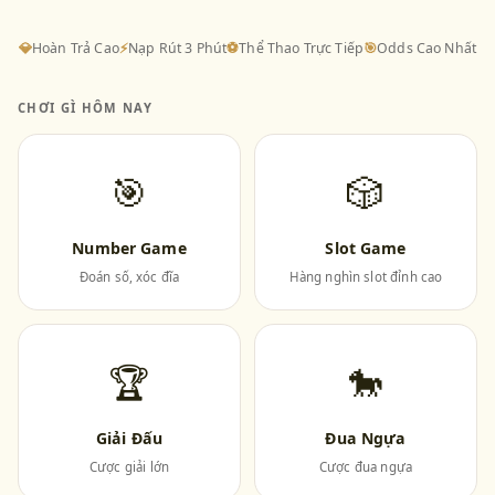
💎
Hoàn Trả Cao
⚡
Nạp Rút 3 Phút
⚽
Thể Thao Trực Tiếp
🎯
Odds Cao Nhất
CHƠI GÌ HÔM NAY
🎯
🎲
Number Game
Slot Game
Đoán số, xóc đĩa
Hàng nghìn slot đỉnh cao
🏆
🐎
Giải Đấu
Đua Ngựa
Cược giải lớn
Cược đua ngựa