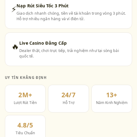
Nạp Rút Siêu Tốc 3 Phút
⚡
Giao dịch nhanh chóng, tiền về tài khoản trong vòng 3 phút.
Hỗ trợ nhiều ngân hàng và ví điện tử.
Live Casino Đẳng Cấp
🔥
Dealer thật, chơi trực tiếp, trải nghiệm như tại sòng bài
quốc tế.
UY TÍN KHẲNG ĐỊNH
2M+
24/7
13+
Lượt Rút Tiền
Hỗ Trợ
Năm Kinh Nghiệm
4.8/5
Tiêu Chuẩn