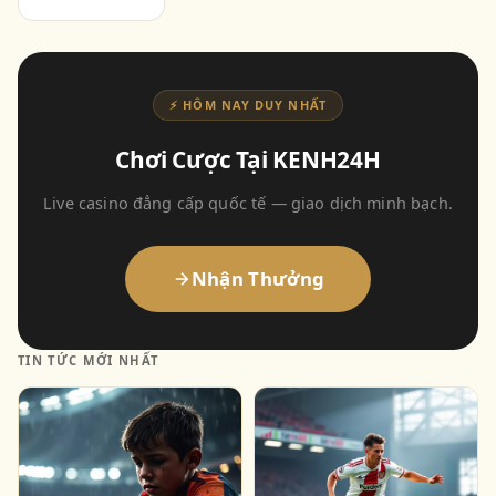
⚡ HÔM NAY DUY NHẤT
Chơi Cược Tại KENH24H
Live casino đẳng cấp quốc tế — giao dịch minh bạch.
Nhận Thưởng
TIN TỨC MỚI NHẤT