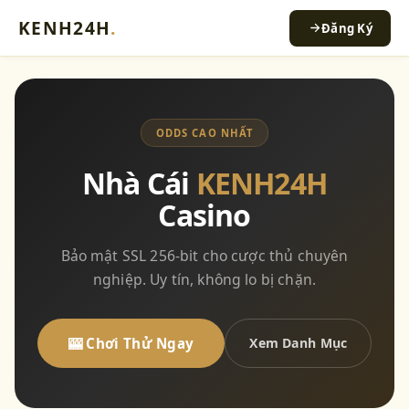
KENH24H
.
Đăng Ký
ODDS CAO NHẤT
Nhà Cái
KENH24H
Casino
Bảo mật SSL 256-bit cho cược thủ chuyên
nghiệp. Uy tín, không lo bị chặn.
🎰 Chơi Thử Ngay
Xem Danh Mục