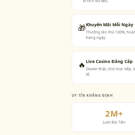
lo rò rỉ dữ liệu.
Khuyến Mãi Mỗi Ngày
🎁
Thưởng tân thủ 100%, hoàn 
hàng ngày.
Live Casino Đẳng Cấp
🔥
Dealer thật, chơi trực tiếp,
tế.
UY TÍN KHẲNG ĐỊNH
2M+
Lượt Rút Tiền