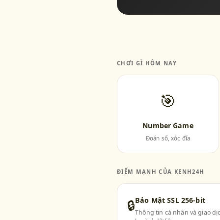
CHƠI GÌ HÔM NAY
🎯
Number Game
Đoán số, xóc đĩa
ĐIỂM MẠNH CỦA KENH24H
Bảo Mật SSL 256-bit
🔒
Thông tin cá nhân và giao d