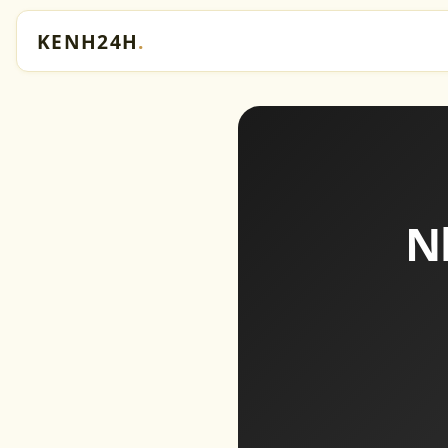
KENH24H
.
N