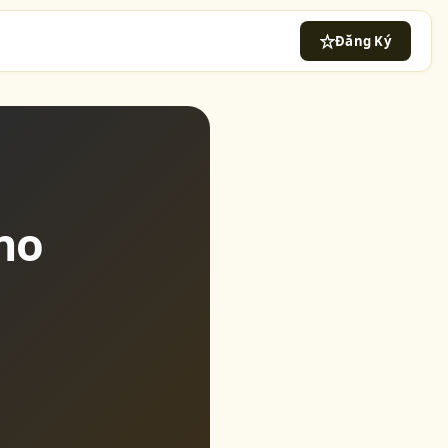
Đăng Ký
no