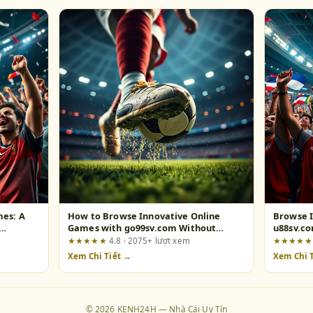
mes: A
How to Browse Innovative Online
Browse I
Games with go99sv.com Without
u88sv.co
Falling for the Marketing
★★★★★
4.8 · 2075+ lượt xem
★★★★
Xem Chi Tiết →
Xem Chi 
© 2026 KENH24H — Nhà Cái Uy Tín