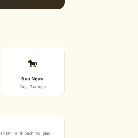
🐎
Đua Ngựa
Cược đua ngựa
an lận, minh bạch mọi giao