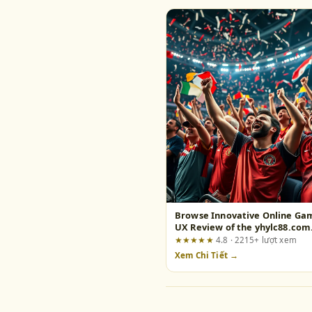
Browse Innovative Online Ga
UX Review of the yhylc88.com
Experience
★★★★★
4.8 · 2215+ lượt xem
Xem Chi Tiết →