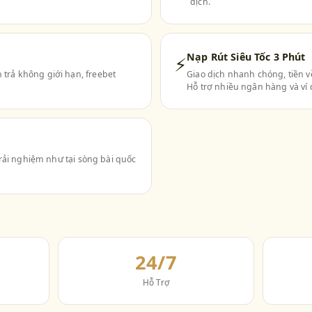
dịch.
Nạp Rút Siêu Tốc 3 Phút
⚡
trả không giới hạn, freebet
Giao dịch nhanh chóng, tiền v
Hỗ trợ nhiều ngân hàng và ví đ
 trải nghiệm như tại sòng bài quốc
24/7
Hỗ Trợ