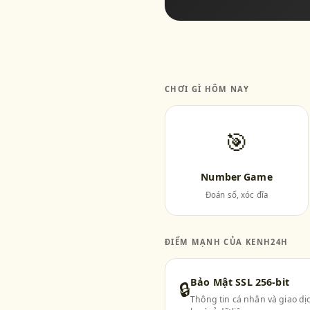
CHƠI GÌ HÔM NAY
🎯
Number Game
Đoán số, xóc đĩa
ĐIỂM MẠNH CỦA KENH24H
Bảo Mật SSL 256-bit
🔒
Thông tin cá nhân và giao d