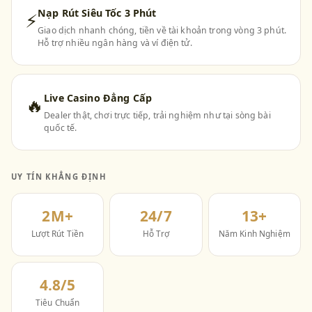
Nạp Rút Siêu Tốc 3 Phút
⚡
Giao dịch nhanh chóng, tiền về tài khoản trong vòng 3 phút.
Hỗ trợ nhiều ngân hàng và ví điện tử.
Live Casino Đẳng Cấp
🔥
Dealer thật, chơi trực tiếp, trải nghiệm như tại sòng bài
quốc tế.
UY TÍN KHẲNG ĐỊNH
2M+
24/7
13+
Lượt Rút Tiền
Hỗ Trợ
Năm Kinh Nghiệm
4.8/5
Tiêu Chuẩn