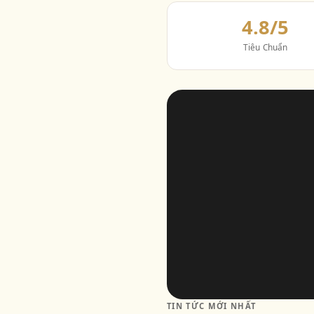
4.8/5
Tiêu Chuẩn
TIN TỨC MỚI NHẤT