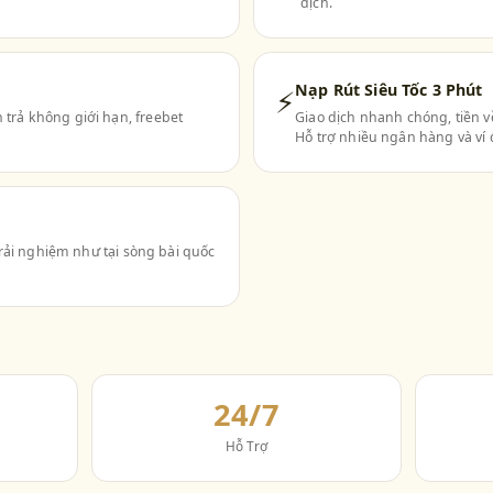
dịch.
Nạp Rút Siêu Tốc 3 Phút
⚡
trả không giới hạn, freebet
Giao dịch nhanh chóng, tiền v
Hỗ trợ nhiều ngân hàng và ví đ
 trải nghiệm như tại sòng bài quốc
24/7
Hỗ Trợ