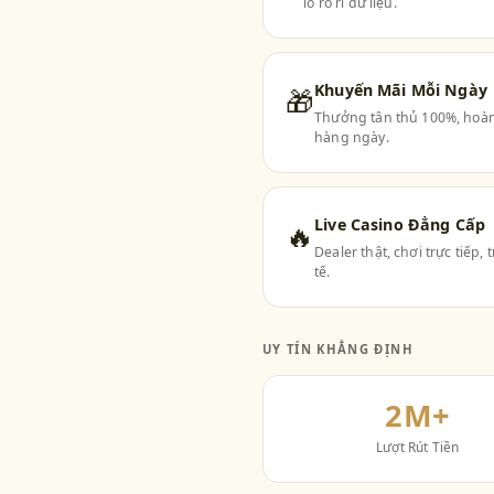
lo rò rỉ dữ liệu.
Khuyến Mãi Mỗi Ngày
🎁
Thưởng tân thủ 100%, hoàn 
hàng ngày.
Live Casino Đẳng Cấp
🔥
Dealer thật, chơi trực tiếp,
tế.
UY TÍN KHẲNG ĐỊNH
2M+
Lượt Rút Tiền