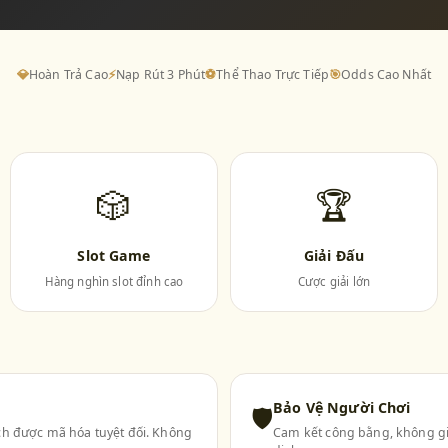
💎
Hoàn Trả Cao
⚡
Nạp Rút 3 Phút
⚽
Thể Thao Trực Tiếp
🎯
Odds Cao Nhất
🎲
🏆
Slot Game
Giải Đấu
Hàng nghìn slot đỉnh cao
Cược giải lớn
Bảo Vệ Người Chơi
🛡
ịch được mã hóa tuyệt đối. Không
Cam kết công bằng, không gi