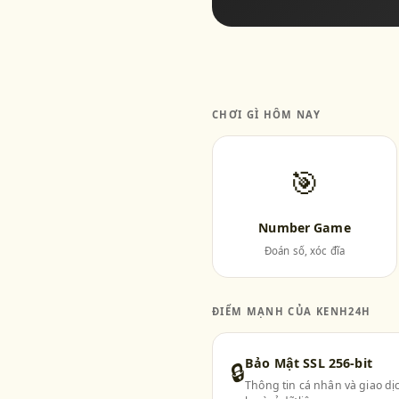
CHƠI GÌ HÔM NAY
🎯
Number Game
Đoán số, xóc đĩa
ĐIỂM MẠNH CỦA KENH24H
Bảo Mật SSL 256-bit
🔒
Thông tin cá nhân và giao d