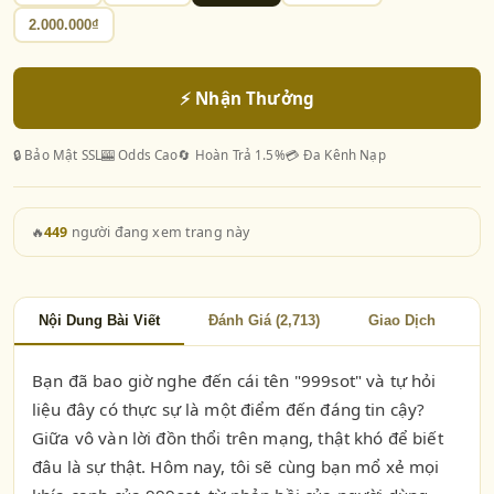
2.000.000₫
⚡ Nhận Thưởng
🔒 Bảo Mật SSL
🎰 Odds Cao
🔄 Hoàn Trả 1.5%
💳 Đa Kênh Nạp
🔥
449
người đang xem trang này
Nội Dung Bài Viết
Đánh Giá (2,713)
Giao Dịch
Bạn đã bao giờ nghe đến cái tên "999sot" và tự hỏi
liệu đây có thực sự là một điểm đến đáng tin cậy?
Giữa vô vàn lời đồn thổi trên mạng, thật khó để biết
đâu là sự thật. Hôm nay, tôi sẽ cùng bạn mổ xẻ mọi