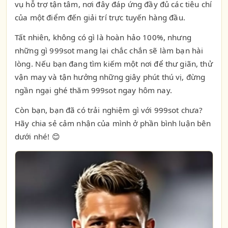
vụ hỗ trợ tận tâm, nơi đây đáp ứng đầy đủ các tiêu chí
của một điểm đến giải trí trực tuyến hàng đầu.
Tất nhiên, không có gì là hoàn hảo 100%, nhưng
những gì 999sot mang lại chắc chắn sẽ làm bạn hài
lòng. Nếu bạn đang tìm kiếm một nơi để thư giãn, thử
vận may và tận hưởng những giây phút thú vị, đừng
ngần ngại ghé thăm 999sot ngay hôm nay.
Còn bạn, bạn đã có trải nghiệm gì với 999sot chưa?
Hãy chia sẻ cảm nhận của mình ở phần bình luận bên
dưới nhé! 😊