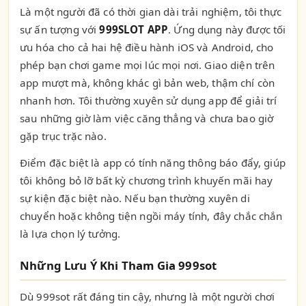
Là một người đã có thời gian dài trải nghiệm, tôi thực
sự ấn tượng với
999SLOT APP
. Ứng dụng này được tối
ưu hóa cho cả hai hệ điều hành iOS và Android, cho
phép bạn chơi game mọi lúc mọi nơi. Giao diện trên
app mượt mà, không khác gì bản web, thậm chí còn
nhanh hơn. Tôi thường xuyên sử dụng app để giải trí
sau những giờ làm việc căng thẳng và chưa bao giờ
gặp trục trặc nào.
Điểm đặc biệt là app có tính năng thông báo đẩy, giúp
tôi không bỏ lỡ bất kỳ chương trình khuyến mãi hay
sự kiện đặc biệt nào. Nếu bạn thường xuyên di
chuyển hoặc không tiện ngồi máy tính, đây chắc chắn
là lựa chọn lý tưởng.
Những Lưu Ý Khi Tham Gia 999sot
Dù 999sot rất đáng tin cậy, nhưng là một người chơi