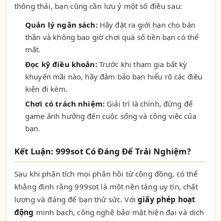
thông thái, bạn cũng cần lưu ý một số điều sau:
Quản lý ngân sách:
Hãy đặt ra giới hạn cho bản
thân và không bao giờ chơi quá số tiền bạn có thể
mất.
Đọc kỹ điều khoản:
Trước khi tham gia bất kỳ
khuyến mãi nào, hãy đảm bảo bạn hiểu rõ các điều
kiện đi kèm.
Chơi có trách nhiệm:
Giải trí là chính, đừng để
game ảnh hưởng đến cuộc sống và công việc của
bạn.
Kết Luận: 999sot Có Đáng Để Trải Nghiệm?
Sau khi phân tích mọi phản hồi từ cộng đồng, có thể
khẳng định rằng 999sot là một nền tảng uy tín, chất
lượng và đáng để bạn thử sức. Với
giấy phép hoạt
động
minh bạch, công nghệ bảo mật hiện đại và dịch