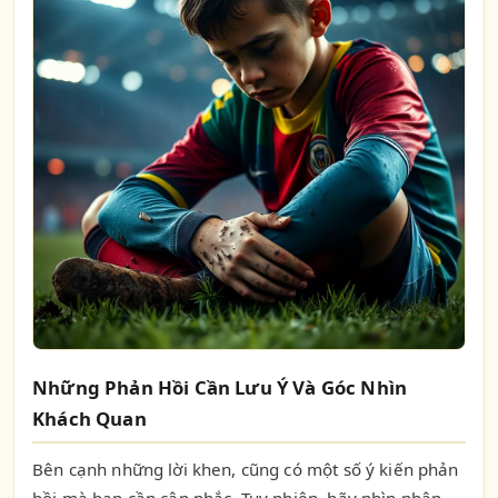
Những Phản Hồi Cần Lưu Ý Và Góc Nhìn
Khách Quan
Bên cạnh những lời khen, cũng có một số ý kiến phản