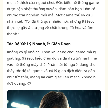
mọi sở thích của người chơi. Đặc biệt, hệ thống game
được cập nhật thường xuyên, đảm bảo bạn luôn có
những trải nghiệm mới mẻ. Một game thủ kỳ cựu
nhận xét: "Tôi đã thử qua nhiều nơi, nhưng 999sot
thực sự gây ấn tượng về chất lượng đồ họa và âm
thanh."
Tốc Độ Xử Lý Nhanh, Ít Gián Đoạn
Không có gì khó chịu hơn khi đang chơi game mà bị
giật lag. 999sot hiểu điều đó và đã đầu tư mạnh mẽ
vào hệ thống máy chủ. Phản hồi từ người dùng cho
thấy tốc độ tải game và xử lý giao dịch diễn ra gần
như tức thời, mang lại cảm giác liền mạch, không bị
đứt quãng. 😊