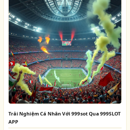
Trải Nghiệm Cá Nhân Với 999sot Qua 999SLOT
APP