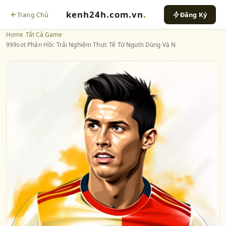
kenh24h.com.vn
.
Trang Chủ
Đăng Ký
Home
›
Tất Cả Game
›
999sot Phản Hồi: Trải Nghiệm Thực Tế Từ Người Dùng Và N