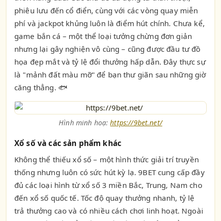
phiêu lưu đến cổ điển, cùng với các vòng quay miễn
phí và jackpot khủng luôn là điểm hút chính. Chưa kể,
game bắn cá – một thể loại tưởng chừng đơn giản
nhưng lại gây nghiện vô cùng – cũng được đầu tư đồ
họa đẹp mắt và tỷ lệ đổi thưởng hấp dẫn. Đây thực sự
là "mảnh đất màu mỡ" để bạn thư giãn sau những giờ
căng thẳng. 🐟
Hình minh hoạ:
https://9bet.net/
Xổ số và các sản phẩm khác
Không thể thiếu xổ số – một hình thức giải trí truyền
thống nhưng luôn có sức hút kỳ lạ. 9BET cung cấp đầy
đủ các loại hình từ xổ số 3 miền Bắc, Trung, Nam cho
đến xổ số quốc tế. Tốc độ quay thưởng nhanh, tỷ lệ
trả thưởng cao và có nhiều cách chơi linh hoạt. Ngoài