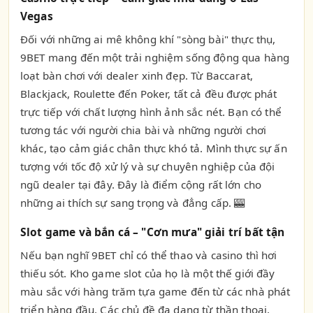
Vegas
Đối với những ai mê không khí "sòng bài" thực thụ,
9BET mang đến một trải nghiệm sống động qua hàng
loạt bàn chơi với dealer xinh đẹp. Từ Baccarat,
Blackjack, Roulette đến Poker, tất cả đều được phát
trực tiếp với chất lượng hình ảnh sắc nét. Bạn có thể
tương tác với người chia bài và những người chơi
khác, tạo cảm giác chân thực khó tả. Mình thực sự ấn
tượng với tốc độ xử lý và sự chuyên nghiệp của đội
ngũ dealer tại đây. Đây là điểm cộng rất lớn cho
những ai thích sự sang trọng và đẳng cấp. 🎰
Slot game và bắn cá – "Cơn mưa" giải trí bất tận
Nếu bạn nghĩ 9BET chỉ có thể thao và casino thì hơi
thiếu sót. Kho game slot của họ là một thế giới đầy
màu sắc với hàng trăm tựa game đến từ các nhà phát
triển hàng đầu. Các chủ đề đa dạng từ thần thoại,