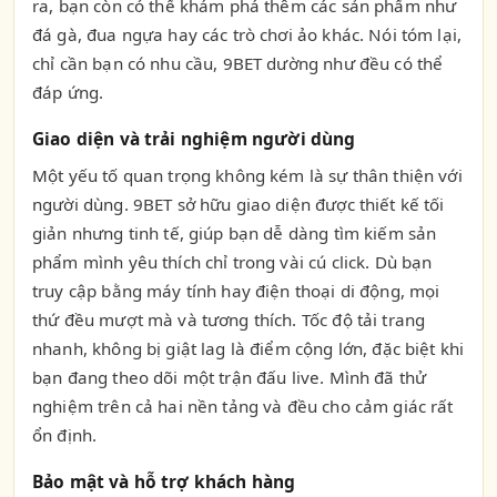
ra, bạn còn có thể khám phá thêm các sản phẩm như
đá gà, đua ngựa hay các trò chơi ảo khác. Nói tóm lại,
chỉ cần bạn có nhu cầu, 9BET dường như đều có thể
đáp ứng.
Giao diện và trải nghiệm người dùng
Một yếu tố quan trọng không kém là sự thân thiện với
người dùng. 9BET sở hữu giao diện được thiết kế tối
giản nhưng tinh tế, giúp bạn dễ dàng tìm kiếm sản
phẩm mình yêu thích chỉ trong vài cú click. Dù bạn
truy cập bằng máy tính hay điện thoại di động, mọi
thứ đều mượt mà và tương thích. Tốc độ tải trang
nhanh, không bị giật lag là điểm cộng lớn, đặc biệt khi
bạn đang theo dõi một trận đấu live. Mình đã thử
nghiệm trên cả hai nền tảng và đều cho cảm giác rất
ổn định.
Bảo mật và hỗ trợ khách hàng