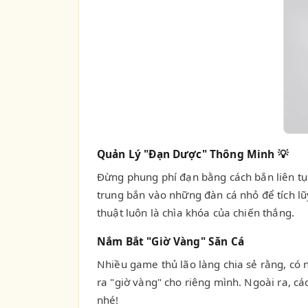
Quản Lý "Đạn Dược" Thông Minh 💡
Đừng phung phí đạn bằng cách bắn liên tục
trung bắn vào những đàn cá nhỏ để tích lũ
thuật luôn là chìa khóa của chiến thắng.
Nắm Bắt "Giờ Vàng" Săn Cá
Nhiều game thủ lão làng chia sẻ rằng, có 
ra "giờ vàng" cho riêng mình. Ngoài ra, c
nhé!