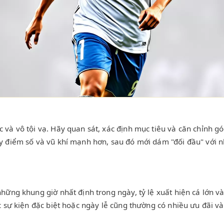
 và vô tội vạ. Hãy quan sát, xác định mục tiêu và căn chỉnh g
y điểm số và vũ khí mạnh hơn, sau đó mới dám "đối đầu" với n
những khung giờ nhất định trong ngày, tỷ lệ xuất hiện cá lớn v
ác sự kiện đặc biệt hoặc ngày lễ cũng thường có nhiều ưu đãi 