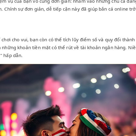
hiệm vụ của bạn vô cùng đơn giản: nhắm vào những chú cá đang
. Chính sự đơn giản, dễ tiếp cận này đã giúp bắn cá online trở
chơi cho vui, bạn còn có thể tích lũy điểm số và quy đổi thành
 những khoản tiền mặt có thể rút về tài khoản ngân hàng. Niềm
" hấp dẫn.