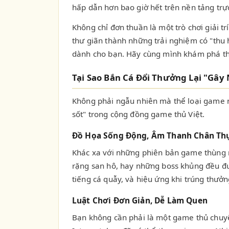
hấp dẫn hơn bao giờ hết trên nền tảng trực
Không chỉ đơn thuần là một trò chơi giải t
thư giãn thành những trải nghiệm có "thu 
dành cho bạn. Hãy cùng mình khám phá thế
Tại Sao Bắn Cá Đổi Thưởng Lại "Gây
Không phải ngẫu nhiên mà thể loại game này
sốt" trong cộng đồng game thủ Việt.
Đồ Họa Sống Động, Âm Thanh Chân Th
Khác xa với những phiên bản game thùng n
rặng san hô, hay những boss khủng đều đượ
tiếng cá quẫy, và hiệu ứng khi trúng thưở
Luật Chơi Đơn Giản, Dễ Làm Quen
Bạn không cần phải là một game thủ chuyên