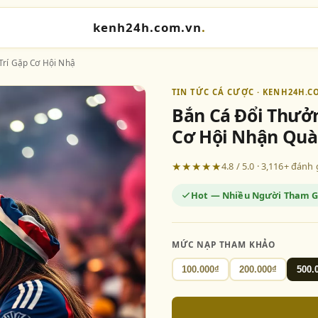
kenh24h.com.vn
.
Trí Gặp Cơ Hội Nhậ
TIN TỨC CÁ CƯỢC · KENH24H.C
Bắn Cá Đổi Thưởn
Cơ Hội Nhận Quà
★★★★★
4.8 / 5.0 · 3,116+ đánh
Hot — Nhiều Người Tham G
MỨC NẠP THAM KHẢO
100.000₫
200.000₫
500.