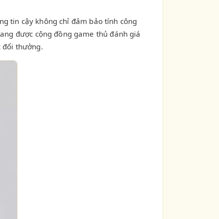
áng tin cậy không chỉ đảm bảo tính công
 đang được cộng đồng game thủ đánh giá
c đổi thưởng.