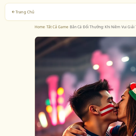
Trang Chủ
Home
›
Tất Cả Game
›
Bắn Cá Đổi Thưởng: Khi Niềm Vui Giải 