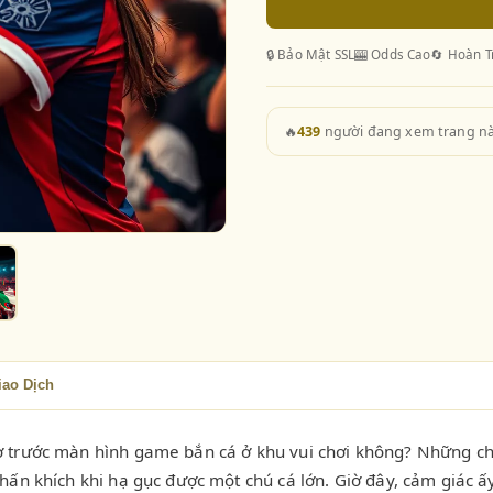
🔒 Bảo Mật SSL
🎰 Odds Cao
🔄 Hoàn T
🔥
439
người đang xem trang n
iao Dịch
 trước màn hình game bắn cá ở khu vui chơi không? Những chú 
phấn khích khi hạ gục được một chú cá lớn. Giờ đây, cảm giác 