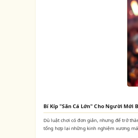
Bí Kíp "Săn Cá Lớn" Cho Người Mới 
Dù luật chơi có đơn giản, nhưng để trở th
tổng hợp lại những kinh nghiệm xương máu 