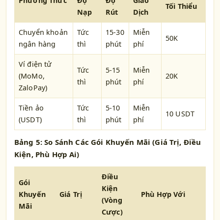
Phương Thức
Độ
Độ
Giao
Tối Thiểu
Nạp
Rút
Dịch
Chuyển khoản
Tức
15-30
Miễn
50K
ngân hàng
thì
phút
phí
Ví điện tử
Tức
5-15
Miễn
(MoMo,
20K
thì
phút
phí
ZaloPay)
Tiền ảo
Tức
5-10
Miễn
10 USDT
(USDT)
thì
phút
phí
Bảng 5: So Sánh Các Gói Khuyến Mãi (Giá Trị, Điều
Kiện, Phù Hợp Ai)
Điều
Gói
Kiện
Khuyến
Giá Trị
Phù Hợp Với
(Vòng
Mãi
Cược)