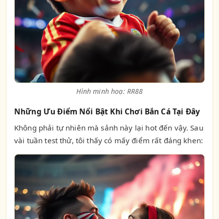
Hình minh hoạ: RR88
Những Ưu Điểm Nổi Bật Khi Chơi Bắn Cá Tại Đây
Không phải tự nhiên mà sảnh này lại hot đến vậy. Sau
vài tuần test thử, tôi thấy có mấy điểm rất đáng khen: