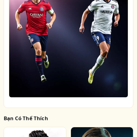
Bạn Có Thể Thích