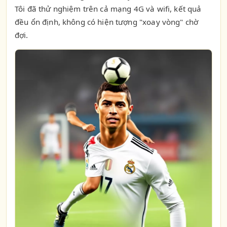
Tôi đã thử nghiệm trên cả mạng 4G và wifi, kết quả
đều ổn định, không có hiện tượng "xoay vòng" chờ
đợi.