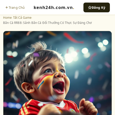
kenh24h.com.vn
.
Trang Chủ
Đăng Ký
Home
›
Tất Cả Game
›
Bắn Cá RR88: Sảnh Bắn Cá Đổi Thưởng Có Thực Sự Đáng Chơ