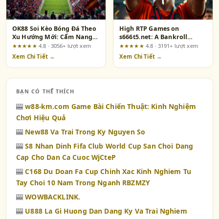
OK88 Soi Kèo Bóng Đá Theo
High RTP Games on
Xu Hướng Mới: Cẩm Nang
s666t5.net: A Bankroll
Chiến Thắng Cho Dân Chơi
Manager’s Guide to Playing
★★★★★
4.8 · 3056+ lượt xem
★★★★★
4.8 · 3191+ lượt xem
Thực Thụ
Smarter
Xem Chi Tiết →
Xem Chi Tiết →
BẠN CÓ THỂ THÍCH
🎰
w88-km.com Game Bài Chiến Thuật: Kinh Nghiệm
Chơi Hiệu Quả
🎰
New88 Va Trai Trong Ky Nguyen So
🎰
S8 Nhan Dinh Fifa Club World Cup San Choi Dang
Cap Cho Dan Ca Cuoc WjCteP
🎰
C168 Du Doan Fa Cup Chinh Xac Kinh Nghiem Tu
Tay Choi 10 Nam Trong Nganh RBZMZY
🎰
WOWBACKLINK.
🎰
U888 La Gi Huong Dan Dang Ky Va Trai Nghiem