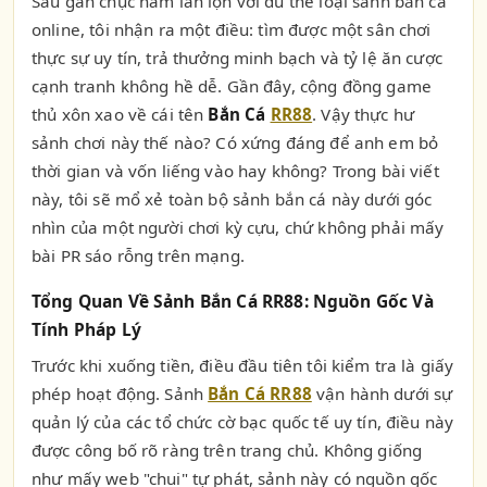
Sau gần chục năm lăn lộn với đủ thể loại sảnh bắn cá
online, tôi nhận ra một điều: tìm được một sân chơi
thực sự uy tín, trả thưởng minh bạch và tỷ lệ ăn cược
cạnh tranh không hề dễ. Gần đây, cộng đồng game
thủ xôn xao về cái tên
Bắn Cá
RR88
. Vậy thực hư
sảnh chơi này thế nào? Có xứng đáng để anh em bỏ
thời gian và vốn liếng vào hay không? Trong bài viết
này, tôi sẽ mổ xẻ toàn bộ sảnh bắn cá này dưới góc
nhìn của một người chơi kỳ cựu, chứ không phải mấy
bài PR sáo rỗng trên mạng.
Tổng Quan Về Sảnh Bắn Cá RR88: Nguồn Gốc Và
Tính Pháp Lý
Trước khi xuống tiền, điều đầu tiên tôi kiểm tra là giấy
phép hoạt động. Sảnh
Bắn Cá RR88
vận hành dưới sự
quản lý của các tổ chức cờ bạc quốc tế uy tín, điều này
được công bố rõ ràng trên trang chủ. Không giống
như mấy web "chui" tự phát, sảnh này có nguồn gốc