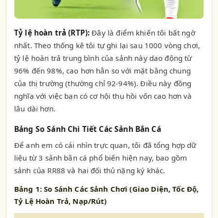
Tỷ lệ hoàn trả (RTP):
Đây là điểm khiến tôi bất ngờ
nhất. Theo thống kê tôi tự ghi lại sau 1000 vòng chơi,
tỷ lệ hoàn trả trung bình của sảnh này dao động từ
96% đến 98%, cao hơn hẳn so với mặt bằng chung
của thị trường (thường chỉ 92-94%). Điều này đồng
nghĩa với việc bạn có cơ hội thu hồi vốn cao hơn và
lâu dài hơn.
Bảng So Sánh Chi Tiết Các Sảnh Bắn Cá
Để anh em có cái nhìn trực quan, tôi đã tổng hợp dữ
liệu từ 3 sảnh bắn cá phổ biến hiện nay, bao gồm
sảnh của RR88 và hai đối thủ nặng ký khác.
Bảng 1: So Sánh Các Sảnh Chơi (Giao Diện, Tốc Độ,
Tỷ Lệ Hoàn Trả, Nạp/Rút)