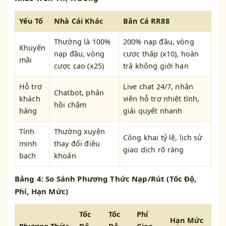
Yếu Tố
Nhà Cái Khác
Bắn Cá RR88
Thường là 100%
200% nạp đầu, vòng
Khuyến
nạp đầu, vòng
cược thấp (x10), hoàn
mãi
cược cao (x25)
trả không giới hạn
Hỗ trợ
Live chat 24/7, nhân
Chatbot, phản
khách
viên hỗ trợ nhiệt tình,
hồi chậm
hàng
giải quyết nhanh
Tính
Thường xuyên
Công khai tỷ lệ, lịch sử
minh
thay đổi điều
giao dịch rõ ràng
bạch
khoản
Bảng 4: So Sánh Phương Thức Nạp/Rút (Tốc Độ,
Phí, Hạn Mức)
Tốc
Tốc
Phí
Hạn Mức