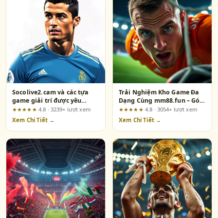
Socolive2.cam và các tựa
Trải Nghiệm Kho Game Đa
game giải trí được yêu
Dạng Cùng mm88.fun – Góc
thích: Đánh giá từ dân chơi
Nhìn Từ Tay Chơi Lâu Năm
★★★★★
4.8 · 3239+ lượt xem
★★★★★
4.8 · 3054+ lượt xem
10 năm
Xem Chi Tiết →
Xem Chi Tiết →