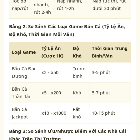
Tốc độ
Nạp nhanh,
Nạp tức thì, rút
nhanh,
nạp/rút
rút 1-2h
dưới 30 phút
rút 2-4h
Bảng 2: So Sánh Các Loại Game Bắn Cá (Tỷ Lệ Ăn,
Độ Khó, Thời Gian Mỗi Ván)
Tỷ Lệ Ăn
Độ
Thời Gian Trung
Loại Game
(Cược 1K)
Khó
Bình/Ván
Bắn Cá Đại
Trung
x2 - x50
3-5 phút
Dương
bình
Bắn Cá
x5 - x200
Khó
5-7 phút
Thần Tài
Bắn Cá
Rất
x10 - x1000
10-15 phút
Jackpot
khó
Bảng 3: So Sánh Ưu/Nhược Điểm Với Các Nhà Cái
Khác Trên Thị Trường