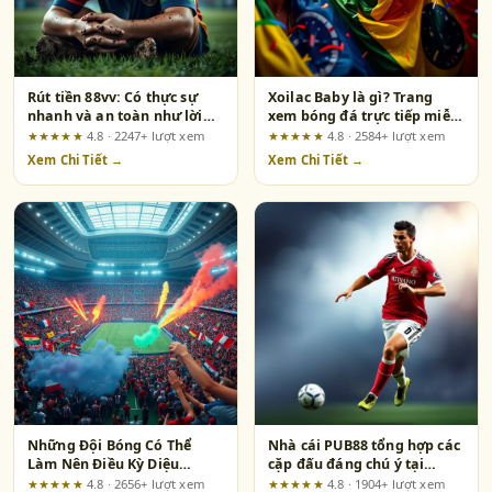
Rút tiền 88vv: Có thực sự
Xoilac Baby là gì? Trang
nhanh và an toàn như lời
xem bóng đá trực tiếp miễn
đồn?
phí chất lượng cao
★★★★★
4.8 · 2247+ lượt xem
★★★★★
4.8 · 2584+ lượt xem
Xem Chi Tiết →
Xem Chi Tiết →
Những Đội Bóng Có Thể
Nhà cái PUB88 tổng hợp các
Làm Nên Điều Kỳ Diệu
cặp đấu đáng chú ý tại
World Cup 2026
World Cup
★★★★★
4.8 · 2656+ lượt xem
★★★★★
4.8 · 1904+ lượt xem