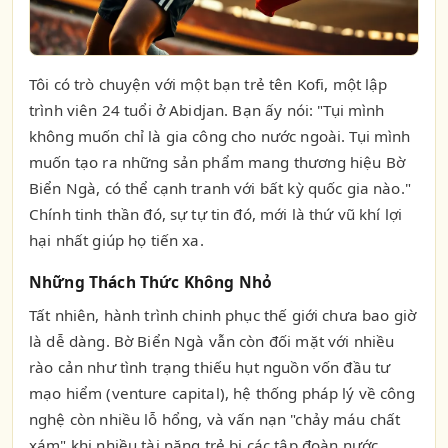
Tôi có trò chuyện với một bạn trẻ tên Kofi, một lập
trình viên 24 tuổi ở Abidjan. Bạn ấy nói: "Tụi mình
không muốn chỉ là gia công cho nước ngoài. Tụi mình
muốn tạo ra những sản phẩm mang thương hiệu Bờ
Biển Ngà, có thể cạnh tranh với bất kỳ quốc gia nào."
Chính tinh thần đó, sự tự tin đó, mới là thứ vũ khí lợi
hại nhất giúp họ tiến xa.
Những Thách Thức Không Nhỏ
Tất nhiên, hành trình chinh phục thế giới chưa bao giờ
là dễ dàng. Bờ Biển Ngà vẫn còn đối mặt với nhiều
rào cản như tình trạng thiếu hụt nguồn vốn đầu tư
mạo hiểm (venture capital), hệ thống pháp lý về công
nghệ còn nhiều lỗ hổng, và vấn nạn "chảy máu chất
xám" khi nhiều tài năng trẻ bị các tập đoàn nước