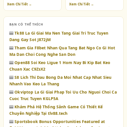
Xem Chi Tiết →
Xem Chi Tiết →
BẠN CÓ THỂ THÍCH
🎰
Tk88 La Gi Giai Ma Nen Tang Giai Tri Truc Tuyen
Dang Gay Sot J872jM
🎰
Tham Gia F8bet Nhan Qua Tang Bat Ngo Co Gi Hot
Ma Dan Choi Cong Nghe San Don
🎰
Open88 Soi Keo Ligue 1 Hom Nay Bi Kip Bat Keo
Chuan Xac C9ZsX2
🎰
S8 Lich Thi Dau Bong Da Moi Nhat Cap Nhat Sieu
Nhanh Vao Keo La Thang
🎰
Okviptop La Gi Giai Phap Toi Uu Cho Nguoi Choi Ca
Cuoc Truc Tuyen KGLP5A
🎰
Khám Phá Hệ Thống Sảnh Game Có Thiết Kế
Chuyên Nghiệp Tại tlv88.tech
🎰
Sportsbook Bonus Opportunities Featured at