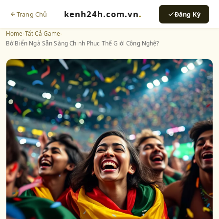
kenh24h.com.vn
.
Trang Chủ
Đăng Ký
Home
›
Tất Cả Game
›
Bờ Biển Ngà Sẵn Sàng Chinh Phục Thế Giới Công Nghệ?