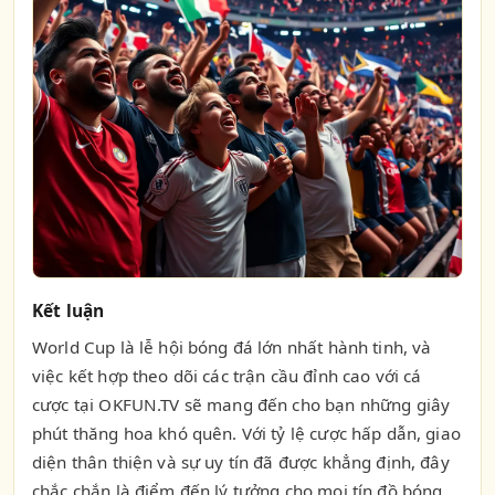
Kết luận
World Cup là lễ hội bóng đá lớn nhất hành tinh, và
việc kết hợp theo dõi các trận cầu đỉnh cao với cá
cược tại OKFUN.TV sẽ mang đến cho bạn những giây
phút thăng hoa khó quên. Với tỷ lệ cược hấp dẫn, giao
diện thân thiện và sự uy tín đã được khẳng định, đây
chắc chắn là điểm đến lý tưởng cho mọi tín đồ bóng