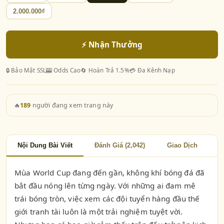
2.000.000₫
⚡ Nhận Thưởng
🔒 Bảo Mật SSL
🎰 Odds Cao
🔄 Hoàn Trả 1.5%
💳 Đa Kênh Nạp
🔥
189
người đang xem trang này
Nội Dung Bài Viết
Đánh Giá (2,042)
Giao Dịch
Mùa World Cup đang đến gần, không khí bóng đá đã
bắt đầu nóng lên từng ngày. Với những ai đam mê
trái bóng tròn, việc xem các đội tuyển hàng đầu thế
giới tranh tài luôn là một trải nghiệm tuyệt vời.