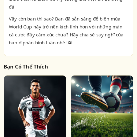
đá.
Vậy còn bạn thì sao? Bạn đã sẵn sàng để biến mùa
World Cup này trở nên kịch tính hơn với những màn
cá cược đầy cảm xúc chưa? Hãy chia sẻ suy nghĩ của
bạn ở phần bình luận nhé! ⚽
Bạn Có Thể Thích