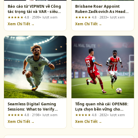
Báo cáo từ VIPWIN về Công
Brisbane Roar Appoint
tác trọng tài và VAR - siêu
Ruben Zadkovich As Head
phẩm bàn thắng đẹp mắt
Coach For Rebuilding
★★★★★
4.8 · 2599+ lượt xem
★★★★★
4.8 · 2833+ lượt xem
Project – A Fan’s Overview
Xem Chi Tiết →
Xem Chi Tiết →
Seamless Digital Gaming
Tổng quan nhà cái OPEN88:
Sessions: What to Verify
Lựa chọn bền vững cho
Before You Trust a
người chơi dài hạn
★★★★★
4.8 · 2198+ lượt xem
★★★★★
4.8 · 2832+ lượt xem
Platform's Promise
Xem Chi Tiết →
Xem Chi Tiết →