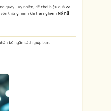
òng quay. Tuy nhiên, để chơi hiệu quả và
ý vốn thông minh khi trải nghiệm
Nổ hũ
 phân bổ ngân sách giúp bạn: