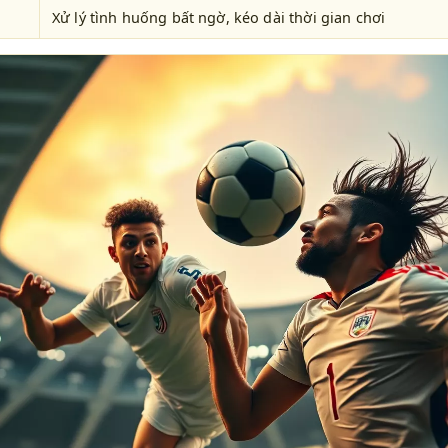
Xử lý tình huống bất ngờ, kéo dài thời gian chơi