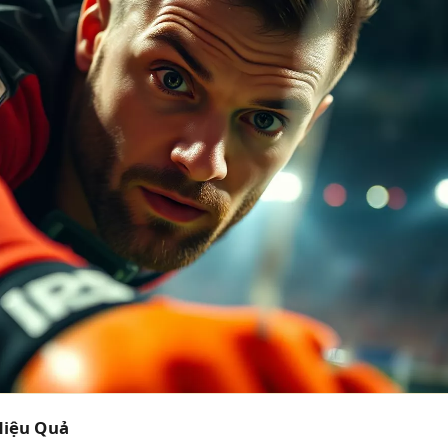
Hiệu Quả