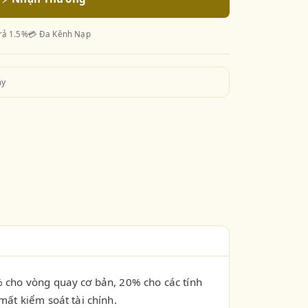
rả 1.5%
💳 Đa Kênh Nạp
ày
 cho vòng quay cơ bản, 20% cho các tính
ất kiểm soát tài chính.