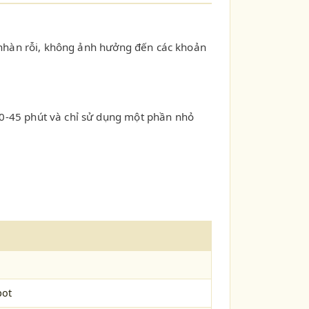
iền nhàn rỗi, không ảnh hưởng đến các khoản
30-45 phút và chỉ sử dụng một phần nhỏ
pot