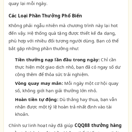
quay lại mỗi ngày.
Các Loại Phần Thưởng Phổ Biến
Không phải ngẫu nhiên mà chương trình này lại hot
đến vậy. Hệ thống quà tặng được thiết kế đa dạng,
phù hợp với nhiều đối tượng người dùng. Bạn có thể
bắt gặp những phần thưởng như:
Tiền thưởng nạp lần đầu trong ngày:
Chỉ cần
thực hiện một giao dịch nhỏ, bạn đã có ngay số dư
cộng thêm để thỏa sức trải nghiệm.
Vòng quay may mắn:
Mỗi ngày một cơ hội quay
số, không giới hạn giải thưởng lớn nhỏ.
Hoàn tiền tự động:
Dù thắng hay thua, bạn vẫn
nhận được một tỷ lệ hoàn trả nhất định vào tài
khoản.
Chính sự linh hoạt này đã giúp
CQQ88 thưởng hàng