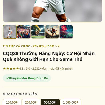
TIN TỨC CÁ CƯỢC · KENH24H.COM.VN
CQQ88 Thưởng Hàng Ngày: Cơ Hội Nhận
Quà Không Giới Hạn Cho Game Thủ
★★★★★
4.8 / 5.0 · 2,532+ đánh giá đã xác minh
Khuyến Mãi Đang Diễn Ra
MỨC NẠP THAM KHẢO
100.000₫
200.000₫
500.000₫
1.000.000₫