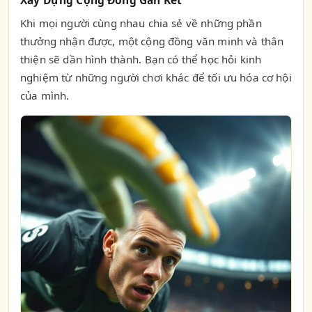
Xây Dựng Cộng Đồng Gắn Kết
Khi mọi người cùng nhau chia sẻ về những phần
thưởng nhận được, một cộng đồng văn minh và thân
thiện sẽ dần hình thành. Bạn có thể học hỏi kinh
nghiệm từ những người chơi khác để tối ưu hóa cơ hội
của mình.