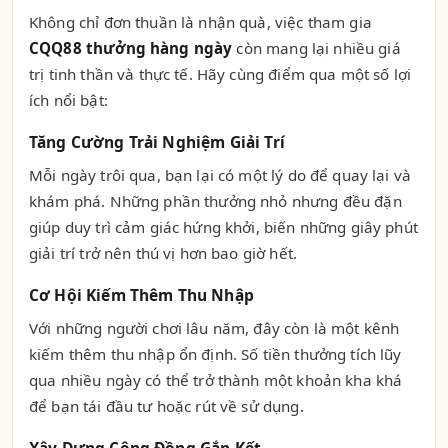
Không chỉ đơn thuần là nhận quà, việc tham gia
CQQ88 thưởng hàng ngày
còn mang lại nhiều giá
trị tinh thần và thực tế. Hãy cùng điểm qua một số lợi
ích nổi bật:
Tăng Cường Trải Nghiệm Giải Trí
Mỗi ngày trôi qua, bạn lại có một lý do để quay lại và
khám phá. Những phần thưởng nhỏ nhưng đều đặn
giúp duy trì cảm giác hứng khởi, biến những giây phút
giải trí trở nên thú vị hơn bao giờ hết.
Cơ Hội Kiếm Thêm Thu Nhập
Với những người chơi lâu năm, đây còn là một kênh
kiếm thêm thu nhập ổn định. Số tiền thưởng tích lũy
qua nhiều ngày có thể trở thành một khoản kha khá
để bạn tái đầu tư hoặc rút về sử dụng.