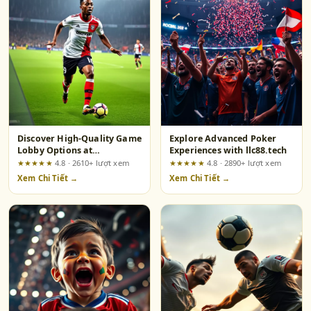
Discover High-Quality Game
Explore Advanced Poker
Lobby Options at
Experiences with llc88.tech
ketquaxoso247.org
★★★★★
4.8 · 2610+ lượt xem
★★★★★
4.8 · 2890+ lượt xem
Xem Chi Tiết →
Xem Chi Tiết →