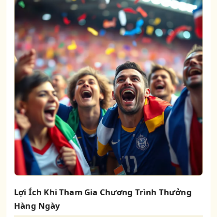
Lợi Ích Khi Tham Gia Chương Trình Thưởng
Hàng Ngày