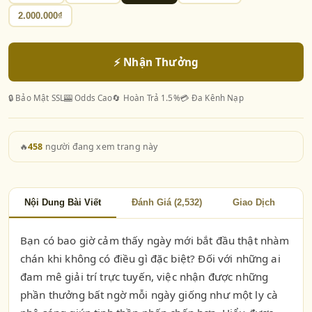
2.000.000₫
⚡ Nhận Thưởng
🔒 Bảo Mật SSL
🎰 Odds Cao
🔄 Hoàn Trả 1.5%
💳 Đa Kênh Nạp
🔥
458
người đang xem trang này
Nội Dung Bài Viết
Đánh Giá (2,532)
Giao Dịch
Bạn có bao giờ cảm thấy ngày mới bắt đầu thật nhàm
chán khi không có điều gì đặc biệt? Đối với những ai
đam mê giải trí trực tuyến, việc nhận được những
phần thưởng bất ngờ mỗi ngày giống như một ly cà