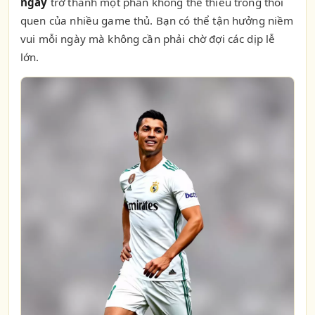
ngày
trở thành một phần không thể thiếu trong thói
quen của nhiều game thủ. Bạn có thể tận hưởng niềm
vui mỗi ngày mà không cần phải chờ đợi các dịp lễ
lớn.