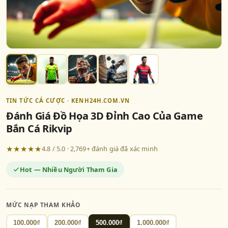
TIN TỨC CÁ CƯỢC · KENH24H.COM.VN
Đánh Giá Đồ Họa 3D Đỉnh Cao Của Game
Bắn Cá Rikvip
★★★★★
4.8 / 5.0 · 2,769+ đánh giá đã xác minh
Hot — Nhiều Người Tham Gia
MỨC NẠP THAM KHẢO
100.000₫
200.000₫
500.000₫
1.000.000₫