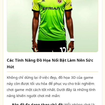
Các Tính Năng Đồ Họa Nổi Bật Làm Nên Sức
Hút
Không chỉ dừng lại ở việc đẹp, đồ họa 3D của game
này còn được tối ưu hóa để phục vụ cho trải nghiệm
chơi game một cách tốt nhất. Dưới đây là những tính
năng khiến người chơi mê mẩn:
Bản đồ đa dạng theo chủ đề:
Mỗi phòng chơi là