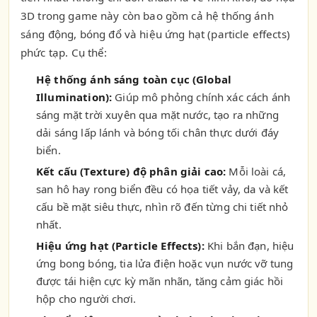
3D trong game này còn bao gồm cả hệ thống ánh
sáng động, bóng đổ và hiệu ứng hạt (particle effects)
phức tạp. Cụ thể:
Hệ thống ánh sáng toàn cục (Global
Illumination):
Giúp mô phỏng chính xác cách ánh
sáng mặt trời xuyên qua mặt nước, tạo ra những
dải sáng lấp lánh và bóng tối chân thực dưới đáy
biển.
Kết cấu (Texture) độ phân giải cao:
Mỗi loài cá,
san hô hay rong biển đều có họa tiết vảy, da và kết
cấu bề mặt siêu thực, nhìn rõ đến từng chi tiết nhỏ
nhất.
Hiệu ứng hạt (Particle Effects):
Khi bắn đạn, hiệu
ứng bong bóng, tia lửa điện hoặc vụn nước vỡ tung
được tái hiện cực kỳ mãn nhãn, tăng cảm giác hồi
hộp cho người chơi.