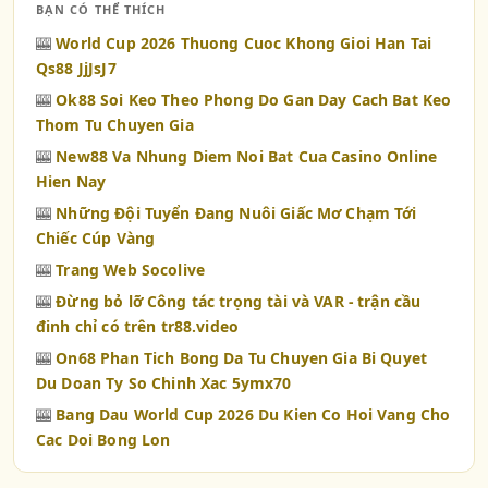
BẠN CÓ THỂ THÍCH
🎰
World Cup 2026 Thuong Cuoc Khong Gioi Han Tai
Qs88 JjJsJ7
🎰
Ok88 Soi Keo Theo Phong Do Gan Day Cach Bat Keo
Thom Tu Chuyen Gia
🎰
New88 Va Nhung Diem Noi Bat Cua Casino Online
Hien Nay
🎰
Những Đội Tuyển Đang Nuôi Giấc Mơ Chạm Tới
Chiếc Cúp Vàng
🎰
Trang Web Socolive
🎰
Đừng bỏ lỡ Công tác trọng tài và VAR - trận cầu
đinh chỉ có trên tr88.video
🎰
On68 Phan Tich Bong Da Tu Chuyen Gia Bi Quyet
Du Doan Ty So Chinh Xac 5ymx70
🎰
Bang Dau World Cup 2026 Du Kien Co Hoi Vang Cho
Cac Doi Bong Lon