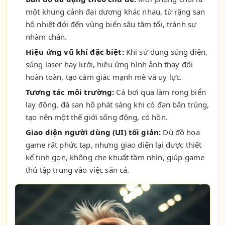
một khung cảnh đại dương khác nhau, từ rặng san
hô nhiệt đới đến vùng biển sâu tăm tối, tránh sự
nhàm chán.
Hiệu ứng vũ khí đặc biệt:
Khi sử dụng súng điện,
súng laser hay lưới, hiệu ứng hình ảnh thay đổi
hoàn toàn, tạo cảm giác mạnh mẽ và uy lực.
Tương tác môi trường:
Cá bơi qua làm rong biển
lay động, đá san hô phát sáng khi có đạn bắn trúng,
tạo nên một thế giới sống động, có hồn.
Giao diện người dùng (UI) tối giản:
Dù đồ họa
game rất phức tạp, nhưng giao diện lại được thiết
kế tinh gọn, không che khuất tầm nhìn, giúp game
thủ tập trung vào việc săn cá.