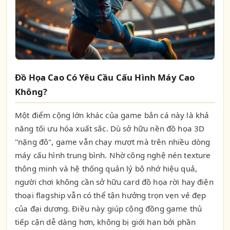
Đồ Họa Cao Có Yêu Cầu Cấu Hình Máy Cao
Không?
Một điểm cộng lớn khác của game bắn cá này là khả
năng tối ưu hóa xuất sắc. Dù sở hữu nền đồ họa 3D
"nặng đô", game vẫn chạy mượt mà trên nhiều dòng
máy cấu hình trung bình. Nhờ công nghệ nén texture
thông minh và hệ thống quản lý bộ nhớ hiệu quả,
người chơi không cần sở hữu card đồ họa rời hay điện
thoại flagship vẫn có thể tận hưởng trọn vẹn vẻ đẹp
của đại dương. Điều này giúp cộng đồng game thủ
tiếp cận dễ dàng hơn, không bị giới hạn bởi phần