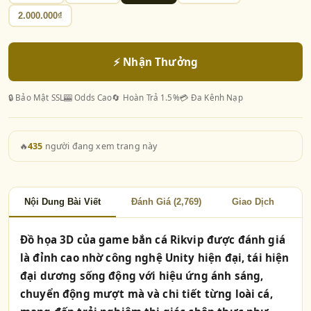
2.000.000₫
⚡ Nhận Thưởng
🔒 Bảo Mật SSL
🎰 Odds Cao
🔄 Hoàn Trả 1.5%
💳 Đa Kênh Nạp
🔥
435
người đang xem trang này
Nội Dung Bài Viết
Đánh Giá (2,769)
Giao Dịch
Đồ họa 3D của game bắn cá Rikvip được đánh giá
là đỉnh cao nhờ công nghệ Unity hiện đại, tái hiện
đại dương sống động với hiệu ứng ánh sáng,
chuyển động mượt mà và chi tiết từng loài cá,