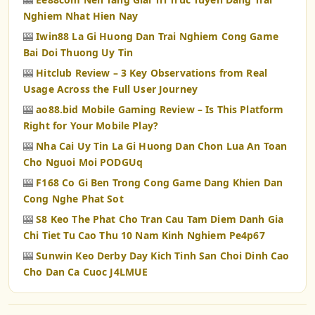
Nghiem Nhat Hien Nay
🎰
Iwin88 La Gi Huong Dan Trai Nghiem Cong Game
Bai Doi Thuong Uy Tin
🎰
Hitclub Review – 3 Key Observations from Real
Usage Across the Full User Journey
🎰
ao88.bid Mobile Gaming Review – Is This Platform
Right for Your Mobile Play?
🎰
Nha Cai Uy Tin La Gi Huong Dan Chon Lua An Toan
Cho Nguoi Moi PODGUq
🎰
F168 Co Gi Ben Trong Cong Game Dang Khien Dan
Cong Nghe Phat Sot
🎰
S8 Keo The Phat Cho Tran Cau Tam Diem Danh Gia
Chi Tiet Tu Cao Thu 10 Nam Kinh Nghiem Pe4p67
🎰
Sunwin Keo Derby Day Kich Tinh San Choi Dinh Cao
Cho Dan Ca Cuoc J4LMUE