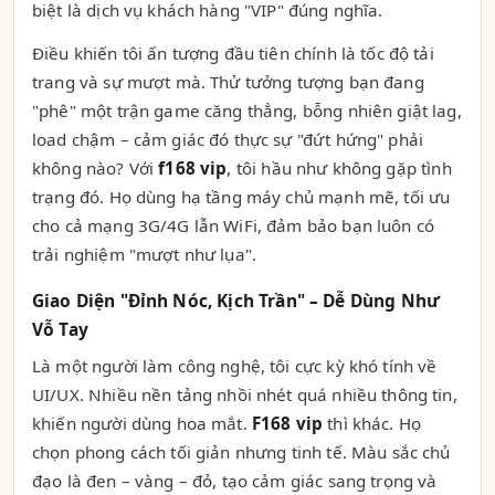
biệt là dịch vụ khách hàng "VIP" đúng nghĩa.
Điều khiến tôi ấn tượng đầu tiên chính là tốc độ tải
trang và sự mượt mà. Thử tưởng tượng bạn đang
"phê" một trận game căng thẳng, bỗng nhiên giật lag,
load chậm – cảm giác đó thực sự "đứt hứng" phải
không nào? Với
f168 vip
, tôi hầu như không gặp tình
trạng đó. Họ dùng hạ tầng máy chủ mạnh mẽ, tối ưu
cho cả mạng 3G/4G lẫn WiFi, đảm bảo bạn luôn có
trải nghiệm "mượt như lụa".
Giao Diện "Đỉnh Nóc, Kịch Trần" – Dễ Dùng Như
Vỗ Tay
Là một người làm công nghệ, tôi cực kỳ khó tính về
UI/UX. Nhiều nền tảng nhồi nhét quá nhiều thông tin,
khiến người dùng hoa mắt.
F168 vip
thì khác. Họ
chọn phong cách tối giản nhưng tinh tế. Màu sắc chủ
đạo là đen – vàng – đỏ, tạo cảm giác sang trọng và