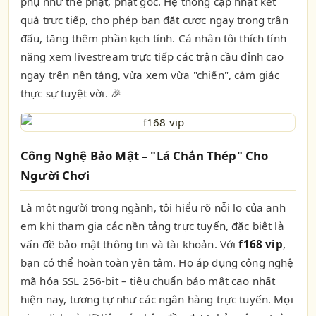
phụ như thẻ phạt, phạt góc. Hệ thống cập nhật kết
quả trực tiếp, cho phép bạn đặt cược ngay trong trận
đấu, tăng thêm phần kịch tính. Cá nhân tôi thích tính
năng xem livestream trực tiếp các trận cầu đỉnh cao
ngay trên nền tảng, vừa xem vừa "chiến", cảm giác
thực sự tuyệt vời. 🎉
Công Nghệ Bảo Mật – "Lá Chắn Thép" Cho
Người Chơi
Là một người trong ngành, tôi hiểu rõ nỗi lo của anh
em khi tham gia các nền tảng trực tuyến, đặc biệt là
vấn đề bảo mật thông tin và tài khoản. Với
f168 vip
,
bạn có thể hoàn toàn yên tâm. Họ áp dụng công nghệ
mã hóa SSL 256-bit – tiêu chuẩn bảo mật cao nhất
hiện nay, tương tự như các ngân hàng trực tuyến. Mọi