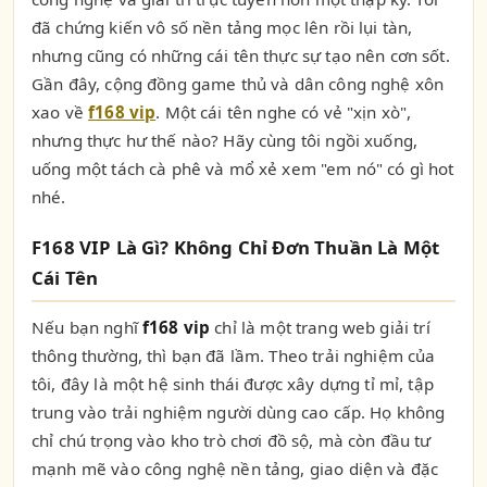
đã chứng kiến vô số nền tảng mọc lên rồi lụi tàn,
nhưng cũng có những cái tên thực sự tạo nên cơn sốt.
Gần đây, cộng đồng game thủ và dân công nghệ xôn
xao về
f168 vip
. Một cái tên nghe có vẻ "xịn xò",
nhưng thực hư thế nào? Hãy cùng tôi ngồi xuống,
uống một tách cà phê và mổ xẻ xem "em nó" có gì hot
nhé.
F168 VIP Là Gì? Không Chỉ Đơn Thuần Là Một
Cái Tên
Nếu bạn nghĩ
f168 vip
chỉ là một trang web giải trí
thông thường, thì bạn đã lầm. Theo trải nghiệm của
tôi, đây là một hệ sinh thái được xây dựng tỉ mỉ, tập
trung vào trải nghiệm người dùng cao cấp. Họ không
chỉ chú trọng vào kho trò chơi đồ sộ, mà còn đầu tư
mạnh mẽ vào công nghệ nền tảng, giao diện và đặc