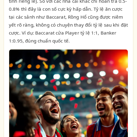
tính riêng lẻ). So với các nhà cái khác chỉ hoàn trả 0.5-
0.8% thì đây là con số cực kỳ hấp dẫn. Tỷ lệ ăn cược
tại các sảnh như Baccarat, Rồng Hổ cũng được niêm
yết rõ ràng, không có chuyện thay đổi tỷ lệ sau khi đặt
cược. Ví dụ: Baccarat cửa Player tỷ lệ 1:1, Banker
1:0.95, đúng chuẩn quốc tế.