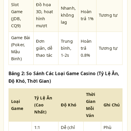
Slot
Đồ họa
Nhanh,
Game
3D, hoạt
Hoàn
không
Tương tự
(JDB,
hình
trả 1%
lag
CQ9)
mượt
Game Bài
Đơn
Trung
Hoàn
(Poker,
giản, dễ
bình,
trả
Tương tự
Mậu
thao tác
1-2s
0.8%
Binh)
Bảng 2: So Sánh Các Loại Game Casino (Tỷ Lệ Ăn,
Độ Khó, Thời Gian)
Thời
Tỷ Lệ Ăn
Loại
Gian
(Cao
Độ Khó
Ghi Chú
Game
Mỗi
Nhất)
Ván
1:1
Dễ (chỉ
Phù