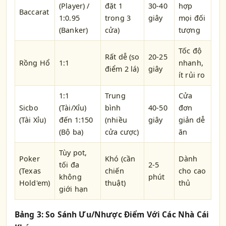
(Player) /
đặt 1
30-40
hợp
Baccarat
1:0.95
trong 3
giây
mọi đối
(Banker)
cửa)
tượng
Tốc độ
Rất dễ (so
20-25
Rồng Hổ
1:1
nhanh,
điểm 2 lá)
giây
ít rủi ro
1:1
Trung
Cửa
Sicbo
(Tài/Xỉu)
bình
40-50
đơn
(Tài Xỉu)
đến 1:150
(nhiều
giây
giản dễ
(Bộ ba)
cửa cược)
ăn
Tùy pot,
Poker
Khó (cần
Dành
tối đa
2-5
(Texas
chiến
cho cao
không
phút
Hold'em)
thuật)
thủ
giới hạn
Bảng 3: So Sánh Ưu/Nhược Điểm Với Các Nhà Cái