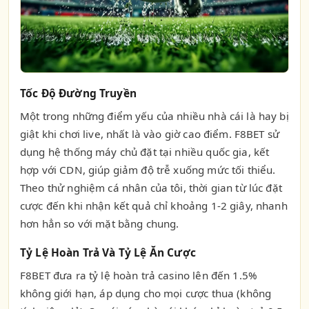
Tốc Độ Đường Truyền
Một trong những điểm yếu của nhiều nhà cái là hay bị
giật khi chơi live, nhất là vào giờ cao điểm. F8BET sử
dụng hệ thống máy chủ đặt tại nhiều quốc gia, kết
hợp với CDN, giúp giảm độ trễ xuống mức tối thiểu.
Theo thử nghiệm cá nhân của tôi, thời gian từ lúc đặt
cược đến khi nhận kết quả chỉ khoảng 1-2 giây, nhanh
hơn hẳn so với mặt bằng chung.
Tỷ Lệ Hoàn Trả Và Tỷ Lệ Ăn Cược
F8BET đưa ra tỷ lệ hoàn trả casino lên đến 1.5%
không giới hạn, áp dụng cho mọi cược thua (không