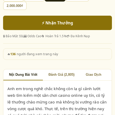
2.000.000₫
⚡ Nhận Thưởng
🔒 Bảo Mật SSL
🎰 Odds Cao
🔄 Hoàn Trả 1.5%
💳 Đa Kênh Nạp
🔥
136
người đang xem trang này
Nội Dung Bài Viết
Đánh Giá (2,805)
Giao Dịch
Anh em trong nghề chắc không còn lạ gì cảnh lướt
web tìm kiếm một sân chơi casino online uy tín, có tỷ
lệ thưởng chào mừng cao mà không bị vướng rào cản
vòng cược quá khó. Thực tế, trên thị trường hiện nay