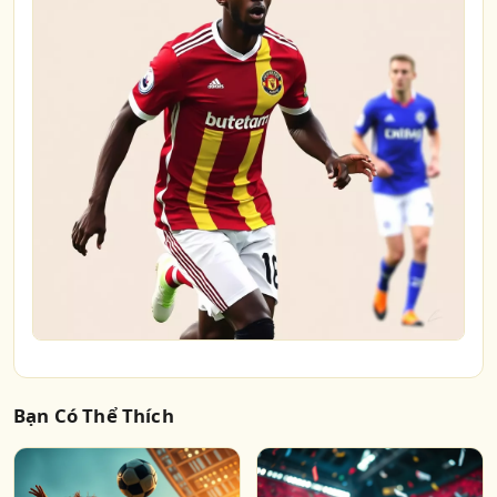
Bạn Có Thể Thích