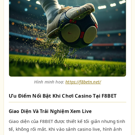
Hình minh hoạ:
https://f8betn.net/
Ưu Điểm Nổi Bật Khi Chơi Casino Tại F8BET
Giao Diện Và Trải Nghiệm Xem Live
Giao diện của F8BET được thiết kế tối giản nhưng tinh
tế, không rối mắt. Khi vào sảnh casino live, hình ảnh