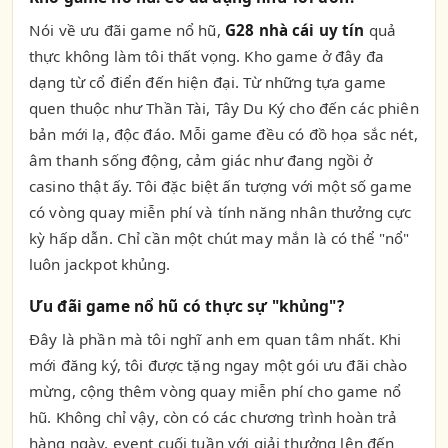
Nói về ưu đãi game nổ hũ,
G28 nhà cái uy tín
quả
thực không làm tôi thất vọng. Kho game ở đây đa
dạng từ cổ điển đến hiện đại. Từ những tựa game
quen thuộc như Thần Tài, Tây Du Ký cho đến các phiên
bản mới lạ, độc đáo. Mỗi game đều có đồ họa sắc nét,
âm thanh sống động, cảm giác như đang ngồi ở
casino thật ấy. Tôi đặc biệt ấn tượng với một số game
có vòng quay miễn phí và tính năng nhân thưởng cực
kỳ hấp dẫn. Chỉ cần một chút may mắn là có thể "nổ"
luôn jackpot khủng.
Ưu đãi game nổ hũ có thực sự "khủng"?
Đây là phần mà tôi nghĩ anh em quan tâm nhất. Khi
mới đăng ký, tôi được tặng ngay một gói ưu đãi chào
mừng, cộng thêm vòng quay miễn phí cho game nổ
hũ. Không chỉ vậy, còn có các chương trình hoàn trả
hàng ngày, event cuối tuần với giải thưởng lên đến