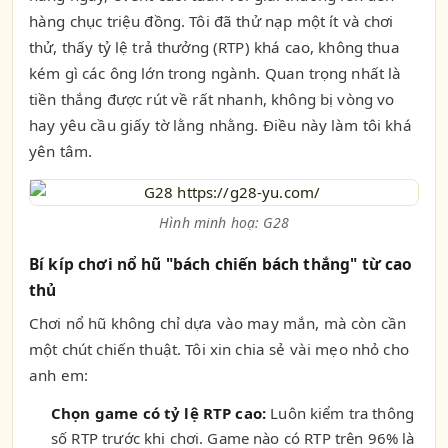
hàng chục triệu đồng. Tôi đã thử nạp một ít và chơi
thử, thấy tỷ lệ trả thưởng (RTP) khá cao, không thua
kém gì các ông lớn trong ngành. Quan trọng nhất là
tiền thắng được rút về rất nhanh, không bị vòng vo
hay yêu cầu giấy tờ lằng nhằng. Điều này làm tôi khá
yên tâm.
Hình minh hoạ: G28
Bí kíp chơi nổ hũ "bách chiến bách thắng" từ cao
thủ
Chơi nổ hũ không chỉ dựa vào may mắn, mà còn cần
một chút chiến thuật. Tôi xin chia sẻ vài mẹo nhỏ cho
anh em:
Chọn game có tỷ lệ RTP cao:
Luôn kiểm tra thông
số RTP trước khi chơi. Game nào có RTP trên 96% là