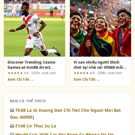
Discover Trending Casino
Vì sao nhiều người thích
Games at mm88.direct
chơi tại nhà cái VIN68 mỗi
Today – An Honest
ngày?
★★★★★
4.8 · 2259+ lượt xem
★★★★★
4.8 · 2398+ lượt xem
Assessment
Xem Chi Tiết →
Xem Chi Tiết →
BẠN CÓ THỂ THÍCH
🎰
Tk88 La Gi Huong Dan Chi Tiet Cho Nguoi Moi Bat
Dau 4MfdPj
🎰
F168 Co Thuc Su La
🎰
World Cup 2026 Cac Doi Bong Co Phong Do On