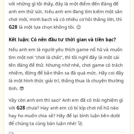
với những gì tôi thấy, đây là một điểm đến đáng để
anh em thử sức. Nếu anh em đang tìm kiếm một sân
chơi mới, minh bạch và có nhiều cơ hội thắng lớn, thì
G28
là một lựa chọn không tồi. 😉
Kết luận: Có nên đầu tư thời gian và tiền bạc?
Nếu anh em là người yêu thích game nổ hũ và muốn
tìm một nơi "chơi là chất", thì tôi nghĩ đây là một cái
tên đáng để thử. Nhưng nhớ nhé, chơi game có trách
nhiệm, đừng để bản thân sa đà quá mức. Hãy coi đây
là một hình thức giải trí, thắng thua là chuyện thường
tình. 😎
Vậy còn anh em thì sao? Anh em đã có trải nghiệm gì
với
G28
chưa? Hay anh em có bí kíp chơi nổ hũ nào
hay ho muốn chia sẻ? Hãy để lại bình luận bên dưới
để chúng ta cùng bàn luận nhé! 🚀