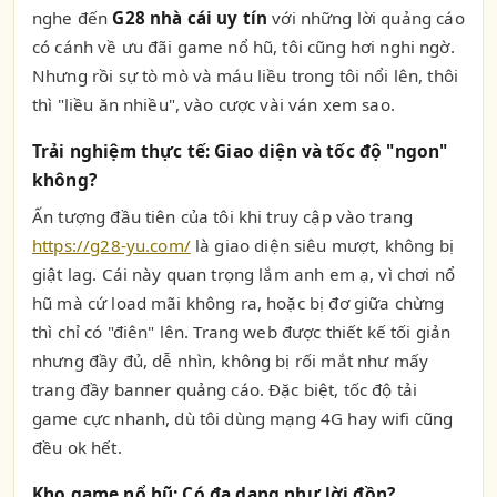
nghe đến
G28 nhà cái uy tín
với những lời quảng cáo
có cánh về ưu đãi game nổ hũ, tôi cũng hơi nghi ngờ.
Nhưng rồi sự tò mò và máu liều trong tôi nổi lên, thôi
thì "liều ăn nhiều", vào cược vài ván xem sao.
Trải nghiệm thực tế: Giao diện và tốc độ "ngon"
không?
Ấn tượng đầu tiên của tôi khi truy cập vào trang
https://g28-yu.com/
là giao diện siêu mượt, không bị
giật lag. Cái này quan trọng lắm anh em ạ, vì chơi nổ
hũ mà cứ load mãi không ra, hoặc bị đơ giữa chừng
thì chỉ có "điên" lên. Trang web được thiết kế tối giản
nhưng đầy đủ, dễ nhìn, không bị rối mắt như mấy
trang đầy banner quảng cáo. Đặc biệt, tốc độ tải
game cực nhanh, dù tôi dùng mạng 4G hay wifi cũng
đều ok hết.
Kho game nổ hũ: Có đa dạng như lời đồn?