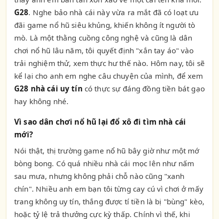
G28
. Nghe bảo nhà cái này vừa ra mắt đã có loạt ưu
đãi game nổ hũ siêu khủng, khiến không ít người tò
mò. Là một thằng cuồng công nghệ và cũng là dân
chơi nổ hũ lâu năm, tôi quyết định "xắn tay áo" vào
trải nghiệm thử, xem thực hư thế nào. Hôm nay, tôi sẽ
kể lại cho anh em nghe câu chuyện của mình, để xem
G28 nhà cái uy tín
có thực sự đáng đồng tiền bát gạo
hay không nhé.
Vì sao dân chơi nổ hũ lại đổ xô đi tìm nhà cái
mới?
Nói thật, thị trường game nổ hũ bây giờ như một mớ
bòng bong. Có quá nhiều nhà cái mọc lên như nấm
sau mưa, nhưng không phải chỗ nào cũng "xanh
chín". Nhiều anh em bạn tôi từng cay cú vì chơi ở mấy
trang không uy tín, thắng được tí tiền là bị "bùng" kèo,
hoặc tỷ lệ trả thưởng cực kỳ thấp. Chính vì thế, khi