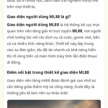
được bố trí khoa học, đảm bảo trải nghiệm mượt mà
trên mọi thiết bị.
Giao diện người dùng ML88 là gì?
Giao diện người dùng ML88
là hệ thống bố cục trực
quan trên nền tảng giải trí trực tuyến
ML88
, nơi người
chơi tương tác với các dịch vụ cá cược, game slot, bắn
cá và nhiều tính năng khác. Thiết kế này tập trung
vào sự đơn giản, tốc độ tải nhanh và khả năng hiển
thị rõ ràng trên cả màn hình máy tính lẫn điện thoại
di động.
Điểm nổi bật trong thiết kế giao diện ML88
Giao diện nền tảng ml88 được đánh giá cao nhờ sự
cân bằng giữa thẩm mỹ và công năng. Dưới đây là
những yếu tố làm nên sự khác biệt: