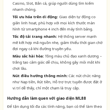
Casino, Slot, Bắn cá, giúp người dùng tìm kiếm
nhanh chóng.
Tối ưu hóa trên di động:
Giao diện tự động co
giãn linh hoạt, phù hợp với mọi kích thước màn
hình từ smartphone 4 inch đến máy tính bảng.
Tốc độ tải trang nhanh:
Hệ thống server mạnh
mẽ kết hợp mã nguồn nhẹ, giảm thiểu thời gian chờ
đợi ngay cả khi đường truyền yếu.
Màu sắc hài hòa:
Tông màu chủ đạo xanh dương –
trắng tạo cảm giác dễ chịu, không gây mỏi mắt khi
chơi lâu.
Nút điều hướng thông minh:
Các nút chức năng
như Nạp tiền, Rút tiền, Hỗ trợ trực tuyến được đặt ở
vị trí dễ thấy, chỉ một chạm là truy cập.
Hướng dẫn làm quen với giao diện ML88
Để tận dụng tối đa các tính năng, bạn có thể làm theo