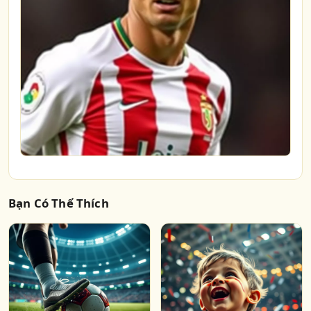
Bạn Có Thể Thích