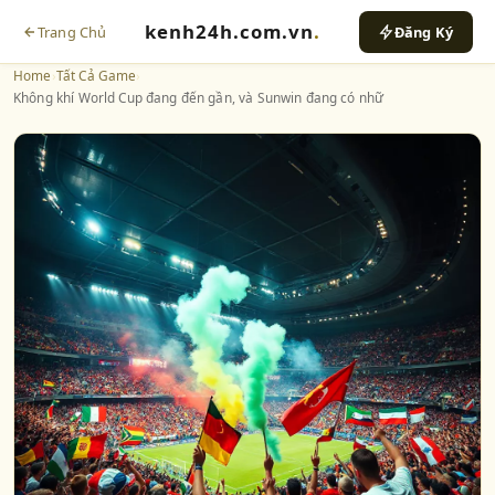
kenh24h.com.vn
.
Trang Chủ
Đăng Ký
Home
›
Tất Cả Game
›
Không khí World Cup đang đến gần, và Sunwin đang có nhữ