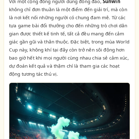
Với một cộng đồng người dùng đông đảo,
Sunwin
không chỉ đơn thuần là một điểm đến giải trí, mà còn
là nơi kết nối những người có chung đam mê. Từ các
tựa game bài đổi thưởng cho đến những trò chơi dân
gian được thiết kế tinh tế, tất cả đều mang đến cảm
giác gần gũi và thân thuộc. Đặc biệt, trong mùa World
Cup này, không khí tại đây còn trở nên sôi động hơn
bao giờ hết khi mọi người cùng nhau chia sẻ cảm xúc,
dự đoán kết quả và thậm chí là tham gia các hoạt
động tương tác thú vị.