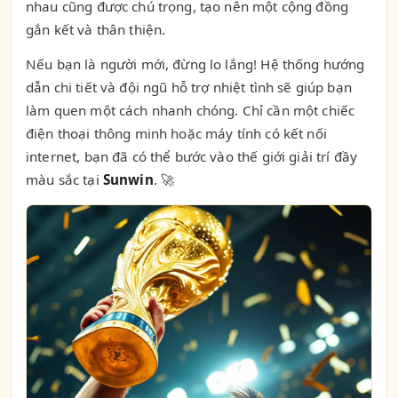
nhau cũng được chú trọng, tạo nên một cộng đồng
gắn kết và thân thiện.
Nếu bạn là người mới, đừng lo lắng! Hệ thống hướng
dẫn chi tiết và đội ngũ hỗ trợ nhiệt tình sẽ giúp bạn
làm quen một cách nhanh chóng. Chỉ cần một chiếc
điện thoại thông minh hoặc máy tính có kết nối
internet, bạn đã có thể bước vào thế giới giải trí đầy
màu sắc tại
Sunwin
. 🚀