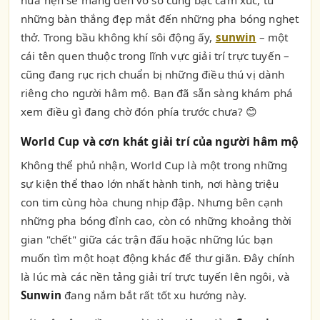
hứa hẹn sẽ mang đến vô số cung bậc cảm xúc, từ
những bàn thắng đẹp mắt đến những pha bóng nghẹt
thở. Trong bầu không khí sôi động ấy,
sunwin
– một
cái tên quen thuộc trong lĩnh vực giải trí trực tuyến –
cũng đang rục rịch chuẩn bị những điều thú vị dành
riêng cho người hâm mộ. Bạn đã sẵn sàng khám phá
xem điều gì đang chờ đón phía trước chưa? 😊
World Cup và cơn khát giải trí của người hâm mộ
Không thể phủ nhận, World Cup là một trong những
sự kiện thể thao lớn nhất hành tinh, nơi hàng triệu
con tim cùng hòa chung nhịp đập. Nhưng bên cạnh
những pha bóng đỉnh cao, còn có những khoảng thời
gian "chết" giữa các trận đấu hoặc những lúc bạn
muốn tìm một hoạt động khác để thư giãn. Đây chính
là lúc mà các nền tảng giải trí trực tuyến lên ngôi, và
Sunwin
đang nắm bắt rất tốt xu hướng này.