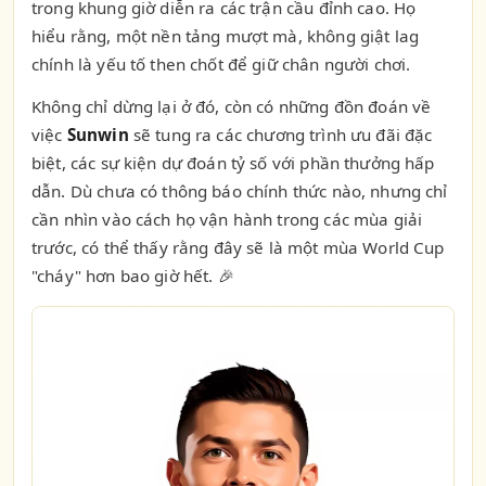
trong khung giờ diễn ra các trận cầu đỉnh cao. Họ
hiểu rằng, một nền tảng mượt mà, không giật lag
chính là yếu tố then chốt để giữ chân người chơi.
Không chỉ dừng lại ở đó, còn có những đồn đoán về
việc
Sunwin
sẽ tung ra các chương trình ưu đãi đặc
biệt, các sự kiện dự đoán tỷ số với phần thưởng hấp
dẫn. Dù chưa có thông báo chính thức nào, nhưng chỉ
cần nhìn vào cách họ vận hành trong các mùa giải
trước, có thể thấy rằng đây sẽ là một mùa World Cup
"cháy" hơn bao giờ hết. 🎉