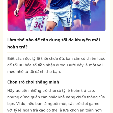
Làm thế nào để tận dụng tối đa khuyến mãi
hoàn trả?
Biết cách đọc tỷ lệ thôi chưa đủ, bạn cần có chiến lược
để tối ưu hóa số tiền nhận được. Dưới đây là một vài
mẹo nhỏ từ tôi dành cho bạn:
Chọn trò chơi thông minh
Hãy ưu tiên những trò chơi có tỷ lệ hoàn trả cao,
nhưng đừng quên cân nhắc khả năng chiến thắng của
bạn. Ví dụ, nếu bạn là người mới, các trò slot game
với tỷ lệ hoàn trả cao có thể là lựa chọn an toàn hơn