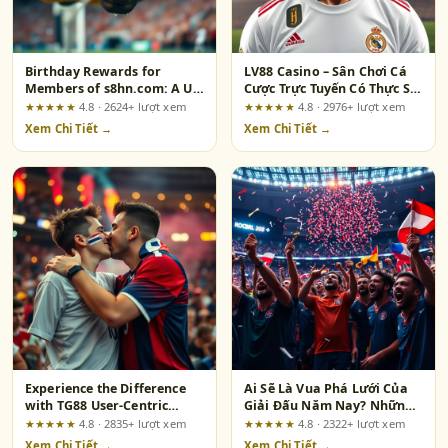
Birthday Rewards for
LV88 Casino – Sân Chơi Cá
Members of s8hn.com: A UX
Cược Trực Tuyến Có Thực Sự
Journey from Sign-Up to
Đáng Đồng Tiền Bát Gạo?
★★★★★
4.8 · 2624+ lượt xem
★★★★★
4.8 · 2976+ lượt xem
Support
Xem Chi Tiết →
Xem Chi Tiết →
Experience the Difference
Ai Sẽ Là Vua Phá Lưới Của
with TG88 User-Centric
Giải Đấu Năm Nay? Những
Design: A Touchpoint
Ứng Cử Viên Sáng Giá Nhất
★★★★★
4.8 · 2835+ lượt xem
★★★★★
4.8 · 2322+ lượt xem
Review
Xem Chi Tiết →
Xem Chi Tiết →