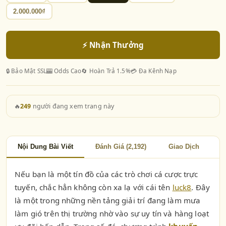
2.000.000₫
⚡ Nhận Thưởng
🔒 Bảo Mật SSL
🎰 Odds Cao
🔄 Hoàn Trả 1.5%
💳 Đa Kênh Nạp
🔥
249
người đang xem trang này
Nội Dung Bài Viết
Đánh Giá (2,192)
Giao Dịch
Nếu bạn là một tín đồ của các trò chơi cá cược trực
tuyến, chắc hẳn không còn xa lạ với cái tên
luck8
. Đây
là một trong những nền tảng giải trí đang làm mưa
làm gió trên thị trường nhờ vào sự uy tín và hàng loạt