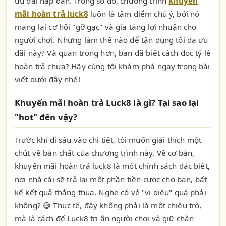
ưu đãi hấp dẫn. Trong số đó, chương trình
khuyến
mãi hoàn trả luck8
luôn là tâm điểm chú ý, bởi nó
mang lại cơ hội "gỡ gạc" và gia tăng lợi nhuận cho
người chơi. Nhưng làm thế nào để tận dụng tối đa ưu
đãi này? Và quan trọng hơn, bạn đã biết cách đọc tỷ lệ
hoàn trả chưa? Hãy cùng tôi khám phá ngay trong bài
viết dưới đây nhé!
Khuyến mãi hoàn trả Luck8 là gì? Tại sao lại
"hot" đến vậy?
Trước khi đi sâu vào chi tiết, tôi muốn giải thích một
chút về bản chất của chương trình này. Về cơ bản,
khuyến mãi hoàn trả luck8 là một chính sách đặc biệt,
nơi nhà cái sẽ trả lại một phần tiền cược cho bạn, bất
kể kết quả thắng thua. Nghe có vẻ "vi diệu" quá phải
không? 😄 Thực tế, đây không phải là một chiêu trò,
mà là cách để Luck8 tri ân người chơi và giữ chân