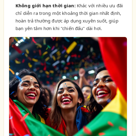
Không giới hạn thời gian:
Khác với nhiều ưu đãi
chỉ diễn ra trong một khoảng thời gian nhất định,
hoàn trả thường được áp dụng xuyên suốt, giúp
bạn yên tâm hơn khi "chiến đấu" dài hơi.