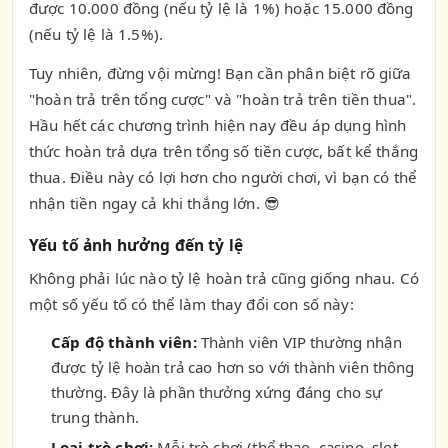
được 10.000 đồng (nếu tỷ lệ là 1%) hoặc 15.000 đồng
(nếu tỷ lệ là 1.5%).
Tuy nhiên, đừng vội mừng! Bạn cần phân biệt rõ giữa
"hoàn trả trên tổng cược" và "hoàn trả trên tiền thua".
Hầu hết các chương trình hiện nay đều áp dụng hình
thức hoàn trả dựa trên tổng số tiền cược, bất kể thắng
thua. Điều này có lợi hơn cho người chơi, vì bạn có thể
nhận tiền ngay cả khi thắng lớn. 😎
Yếu tố ảnh hưởng đến tỷ lệ
Không phải lúc nào tỷ lệ hoàn trả cũng giống nhau. Có
một số yếu tố có thể làm thay đổi con số này:
Cấp độ thành viên:
Thành viên VIP thường nhận
được tỷ lệ hoàn trả cao hơn so với thành viên thông
thường. Đây là phần thưởng xứng đáng cho sự
trung thành.
Loại trò chơi:
Mỗi trò chơi (thể thao, casino, slot