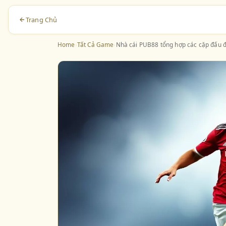
Trang Chủ
Home
›
Tất Cả Game
›
Nhà cái PUB88 tổng hợp các cặp đấu đ