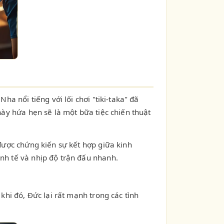
a nổi tiếng với lối chơi "tiki-taka" đã
này hứa hẹn sẽ là một bữa tiệc chiến thuật
được chứng kiến sự kết hợp giữa kinh
nh tế và nhịp độ trận đấu nhanh.
khi đó, Đức lại rất mạnh trong các tình