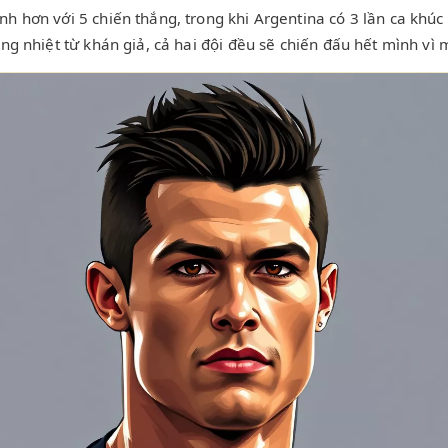
nh hơn với 5 chiến thắng, trong khi Argentina có 3 lần ca khú
ồng nhiệt từ khán giả, cả hai đội đều sẽ chiến đấu hết mình vì 