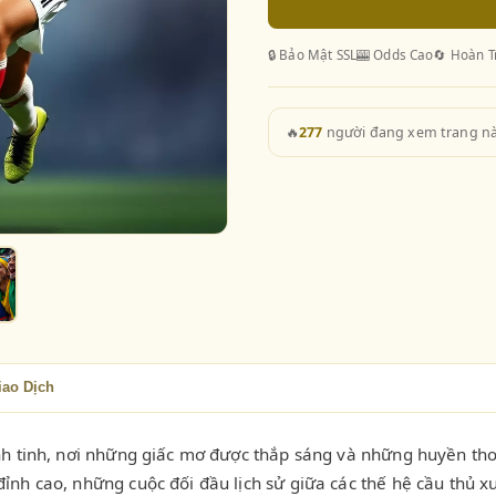
🔒 Bảo Mật SSL
🎰 Odds Cao
🔄 Hoàn T
🔥
277
người đang xem trang n
iao Dịch
nh tinh, nơi những giấc mơ được thắp sáng và những huyền tho
ỉnh cao, những cuộc đối đầu lịch sử giữa các thế hệ cầu thủ xu