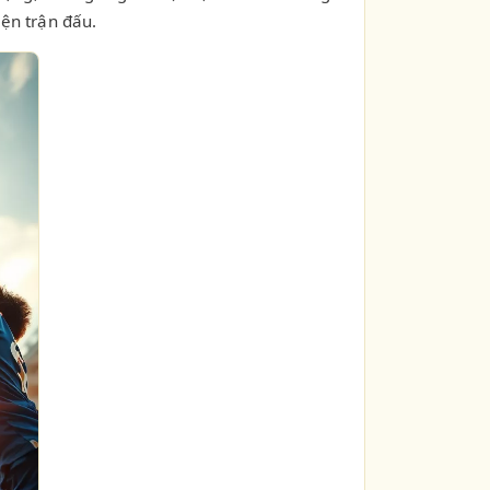
iện trận đấu.