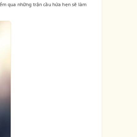
iểm qua những trận cầu hứa hẹn sẽ làm