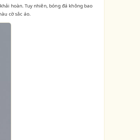
c khải hoàn. Tuy nhiên, bóng đá không bao
màu cờ sắc áo.