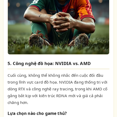
5. Công nghệ đồ họa: NVIDIA vs. AMD
Cuối cùng, không thể không nhắc đến cuộc đối đầu
trong lĩnh vực card đồ họa. NVIDIA đang thống trị với
dòng RTX và công nghệ ray tracing, trong khi AMD cố
gắng bắt kịp với kiến trúc RDNA mới và giá cả phải
chăng hơn.
Lựa chọn nào cho game thủ?