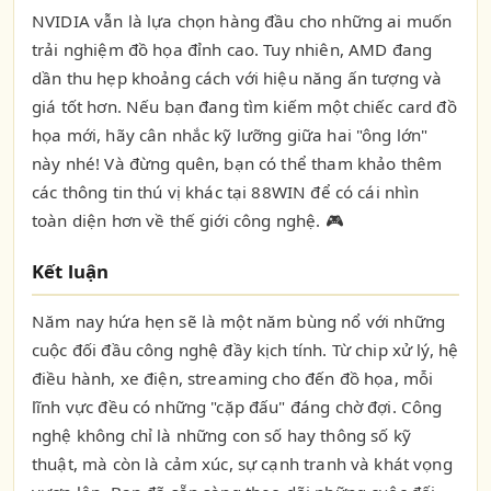
NVIDIA vẫn là lựa chọn hàng đầu cho những ai muốn
trải nghiệm đồ họa đỉnh cao. Tuy nhiên, AMD đang
dần thu hẹp khoảng cách với hiệu năng ấn tượng và
giá tốt hơn. Nếu bạn đang tìm kiếm một chiếc card đồ
họa mới, hãy cân nhắc kỹ lưỡng giữa hai "ông lớn"
này nhé! Và đừng quên, bạn có thể tham khảo thêm
các thông tin thú vị khác tại 88WIN để có cái nhìn
toàn diện hơn về thế giới công nghệ. 🎮
Kết luận
Năm nay hứa hẹn sẽ là một năm bùng nổ với những
cuộc đối đầu công nghệ đầy kịch tính. Từ chip xử lý, hệ
điều hành, xe điện, streaming cho đến đồ họa, mỗi
lĩnh vực đều có những "cặp đấu" đáng chờ đợi. Công
nghệ không chỉ là những con số hay thông số kỹ
thuật, mà còn là cảm xúc, sự cạnh tranh và khát vọng