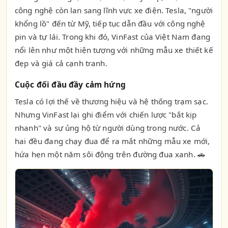
công nghệ còn lan sang lĩnh vực xe điện. Tesla, "người
khổng lồ" đến từ Mỹ, tiếp tục dẫn đầu với công nghệ
pin và tự lái. Trong khi đó, VinFast của Việt Nam đang
nổi lên như một hiện tượng với những mẫu xe thiết kế
đẹp và giá cả cạnh tranh.
Cuộc đối đầu đầy cảm hứng
Tesla có lợi thế về thương hiệu và hệ thống trạm sạc.
Nhưng VinFast lại ghi điểm với chiến lược "bắt kịp
nhanh" và sự ủng hộ từ người dùng trong nước. Cả
hai đều đang chạy đua để ra mắt những mẫu xe mới,
hứa hẹn một năm sôi động trên đường đua xanh. 🚗