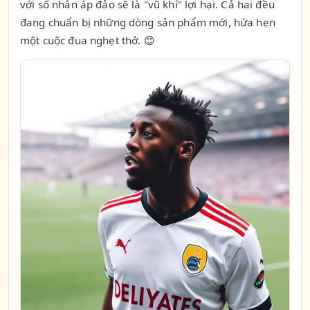
với số nhân áp đảo sẽ là "vũ khí" lợi hại. Cả hai đều
đang chuẩn bị những dòng sản phẩm mới, hứa hẹn
một cuộc đua nghẹt thở. 😊