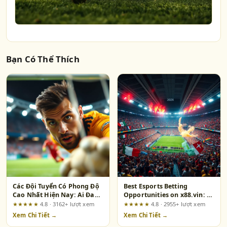
Bạn Có Thể Thích
Các Đội Tuyển Có Phong Độ
Best Esports Betting
Cao Nhất Hiện Nay: Ai Đang
Opportunities on x88.vin: A
Dẫn Đầu Cuộc Đua?
User Journey Review
★★★★★
4.8 · 3162+ lượt xem
★★★★★
4.8 · 2955+ lượt xem
Xem Chi Tiết →
Xem Chi Tiết →