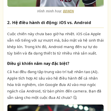
Hình minh hoạ:
88WIN
2. Hệ điều hành di động: iOS vs. Android
Cuộc chiến này chưa bao giờ hạ nhiệt. iOS của Apple
vẫn nổi tiếng với sự mượt mà, bảo mật và hệ sinh thái
khép kín. Trong khi đó, Android mang đến sự tự do
tùy biến và đa dạng thiết bị từ nhiều nhà sản xuất.
Điều gì khiến năm nay đặc biệt?
Cả hai đều đang tập trung vào trí tuệ nhân tạo (AI).
Apple tích hợp AI sâu vào hệ điều hành để cá nhân
hóa trải nghiệm, còn Google đưa AI vào mọi ngóc
ngách của Android, từ bàn phím đến camera. Bạn đã
sẵn sàng cho một cuộc đua AI chưa? 🤔