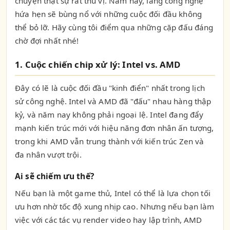
chuyện thật sự rất thú vị. Năm nay, làng công nghệ
hứa hẹn sẽ bùng nổ với những cuộc đối đầu không
thể bỏ lỡ. Hãy cùng tôi điểm qua những cặp đấu đáng
chờ đợi nhất nhé!
1. Cuộc chiến chip xử lý: Intel vs. AMD
Đây có lẽ là cuộc đối đầu "kinh điển" nhất trong lịch
sử công nghệ. Intel và AMD đã "đấu" nhau hàng thập
kỷ, và năm nay không phải ngoại lệ. Intel đang đẩy
mạnh kiến trúc mới với hiệu năng đơn nhân ấn tượng,
trong khi AMD vẫn trung thành với kiến trúc Zen và
đa nhân vượt trội.
Ai sẽ chiếm ưu thế?
Nếu bạn là một game thủ, Intel có thể là lựa chọn tối
ưu hơn nhờ tốc độ xung nhịp cao. Nhưng nếu bạn làm
việc với các tác vụ render video hay lập trình, AMD