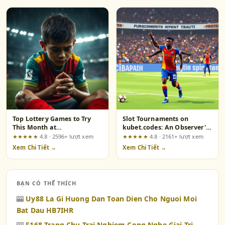
Top Lottery Games to Try
Slot Tournaments on
This Month at
kubet.codes: An Observer's
u888com.media – A UX
Notes on Prize
★★★★★
4.8 · 2596+ lượt xem
★★★★★
4.8 · 2161+ lượt xem
Expert's Honest Take
Transparency, Speed, and
Xem Chi Tiết →
Xem Chi Tiết →
Practical Risk
BẠN CÓ THỂ THÍCH
🎰
Uy88 La Gi Huong Dan Toan Dien Cho Nguoi Moi
Bat Dau HB7IHR
🎰
F168 Trang Chu Trai Nghiem Cong Nghe Giai Tri