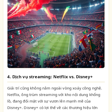
4. Dịch vụ streaming: Netflix vs. Disney+
Giải trí cũng không nằm ngoài vòng xoáy công nghệ.
Netflix, ông trùm streaming với kho nội dung khổng
lồ, đang đối mặt với sự vươn lên mạnh mẽ của
Disney+. Disney+ có lợi thế về các thương hiệu lớn