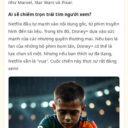
như Marvel, Star Wars và Pixar.
Ai sẽ chiếm trọn trái tim người xem?
Netflix đầu tư mạnh vào nội dung gốc, từ phim truyền
hình đến tài liệu. Trong khi đó, Disney+ dựa vào sức
mạnh của các nhượng quyền thương mại. Nếu bạn là
fan của những bộ phim bom tấn, Disney+ có thể là
lựa chọn số một. Nhưng nếu bạn thích sự đa dạng,
Netflix vẫn là "vua". Cuộc chiến này thực sự rất đáng
xem!