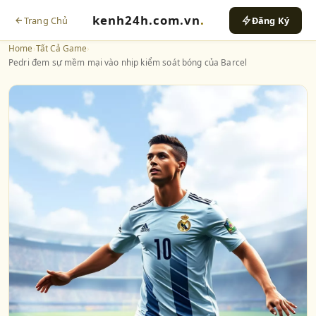
kenh24h.com.vn
.
Trang Chủ
Đăng Ký
Home
›
Tất Cả Game
›
Pedri đem sự mềm mại vào nhịp kiểm soát bóng của Barcel