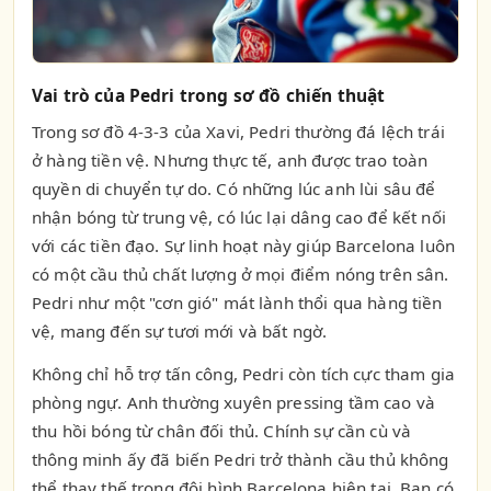
Vai trò của Pedri trong sơ đồ chiến thuật
Trong sơ đồ 4-3-3 của Xavi, Pedri thường đá lệch trái
ở hàng tiền vệ. Nhưng thực tế, anh được trao toàn
quyền di chuyển tự do. Có những lúc anh lùi sâu để
nhận bóng từ trung vệ, có lúc lại dâng cao để kết nối
với các tiền đạo. Sự linh hoạt này giúp Barcelona luôn
có một cầu thủ chất lượng ở mọi điểm nóng trên sân.
Pedri như một "cơn gió" mát lành thổi qua hàng tiền
vệ, mang đến sự tươi mới và bất ngờ.
Không chỉ hỗ trợ tấn công, Pedri còn tích cực tham gia
phòng ngự. Anh thường xuyên pressing tầm cao và
thu hồi bóng từ chân đối thủ. Chính sự cần cù và
thông minh ấy đã biến Pedri trở thành cầu thủ không
thể thay thế trong đội hình Barcelona hiện tại. Bạn có