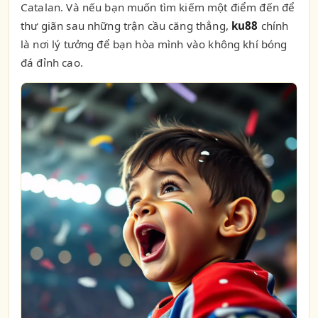
Catalan. Và nếu bạn muốn tìm kiếm một điểm đến để
thư giãn sau những trận cầu căng thẳng,
ku88
chính
là nơi lý tưởng để bạn hòa mình vào không khí bóng
đá đỉnh cao.