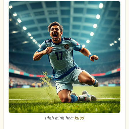
Hình minh hoạ:
ku88