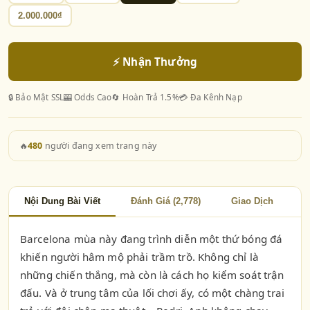
2.000.000₫
⚡ Nhận Thưởng
🔒 Bảo Mật SSL
🎰 Odds Cao
🔄 Hoàn Trả 1.5%
💳 Đa Kênh Nạp
🔥
480
người đang xem trang này
Nội Dung Bài Viết
Đánh Giá (2,778)
Giao Dịch
Barcelona mùa này đang trình diễn một thứ bóng đá
khiến người hâm mộ phải trầm trồ. Không chỉ là
những chiến thắng, mà còn là cách họ kiểm soát trận
đấu. Và ở trung tâm của lối chơi ấy, có một chàng trai