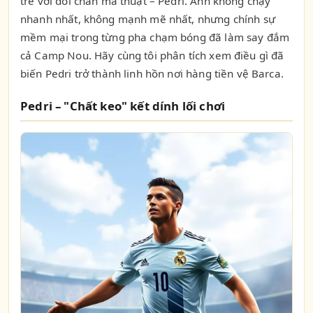
trẻ với đôi chân ma thuật – Pedri. Anh không chạy
nhanh nhất, không mạnh mẽ nhất, nhưng chính sự
mềm mại trong từng pha chạm bóng đã làm say đắm
cả Camp Nou. Hãy cùng tôi phân tích xem điều gì đã
biến Pedri trở thành linh hồn nơi hàng tiền vệ Barca.
Pedri – "Chất keo" kết dính lối chơi