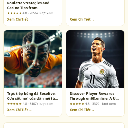
Roulette Strategies and
Casino Tips from
lxxx88.com: A Complete
★★★★★
4.8 · 2056+ lượt xem
Guide for New Players
Xem Chi Tiết →
Xem Chi Tiết →
Trực tiếp bóng đá Socolive:
Discover Player Rewards
Cơn sốt mới của dân mê túc
Through on68.online: A UX
cầu
Perspective on Who Wins
★★★★★
4.8 · 3107+ lượt xem
★★★★★
4.8 · 3370+ lượt xem
and Who Should Walk Away
Xem Chi Tiết →
Xem Chi Tiết →