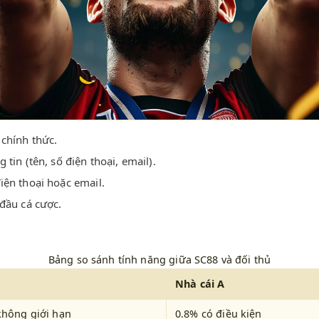
 chính thức.
tin (tên, số điện thoại, email).
iện thoại hoặc email.
đầu cá cược.
Bảng so sánh tính năng giữa SC88 và đối thủ
Nhà cái A
không giới hạn
0.8% có điều kiện