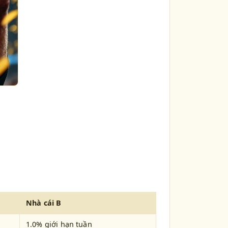
Nhà cái B
1.0% giới hạn tuần