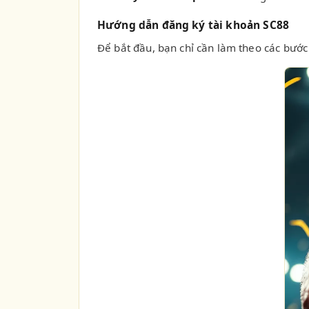
Hướng dẫn đăng ký tài khoản SC88
Để bắt đầu, bạn chỉ cần làm theo các bước