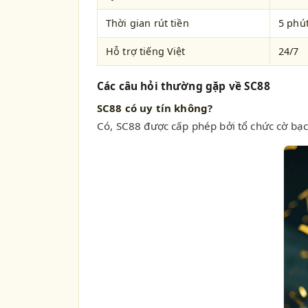
Thời gian rút tiền
5 phú
Hỗ trợ tiếng Việt
24/7
Các câu hỏi thường gặp về SC88
SC88 có uy tín không?
Có, SC88 được cấp phép bởi tổ chức cờ bạ