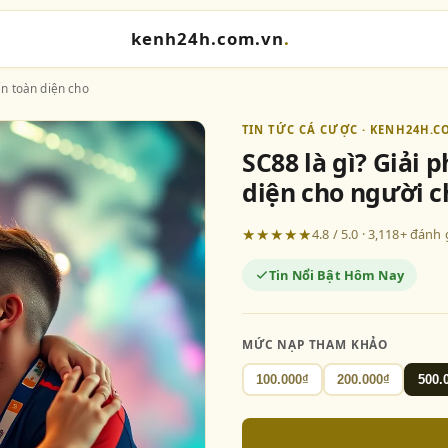
kenh24h.com.vn
.
ến toàn diện cho
TIN TỨC CÁ CƯỢC · KENH24H.C
SC88 là gì? Giải 
diện cho người c
★★★★★
4.8 / 5.0 · 3,118+ đánh
Tin Nổi Bật Hôm Nay
MỨC NẠP THAM KHẢO
100.000₫
200.000₫
500.