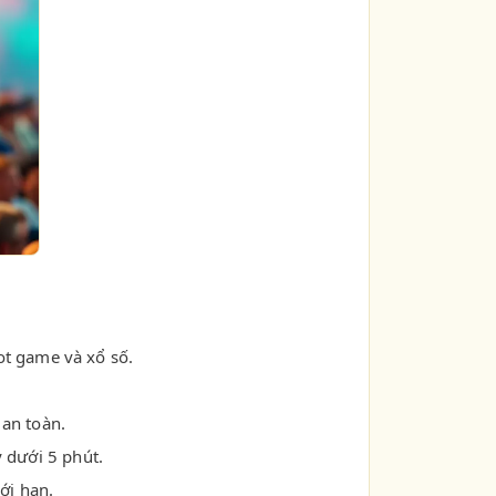
lot game và xổ số.
 an toàn.
ý dưới 5 phút.
ới hạn.