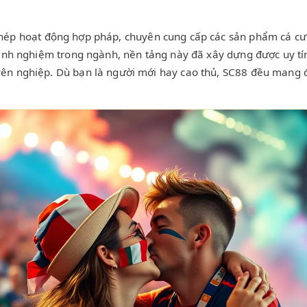
phép hoạt động hợp pháp, chuyên cung cấp các sản phẩm cá cư
 kinh nghiệm trong ngành, nền tảng này đã xây dựng được uy tí
yên nghiệp. Dù bạn là người mới hay cao thủ, SC88 đều mang 