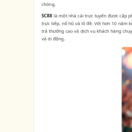
chóng.
SC88
là một nhà cái trực tuyến được cấp 
trực tiếp, nổ hũ và lô đề. Với hơn 10 năm
trả thưởng cao và dịch vụ khách hàng chu
và di động.