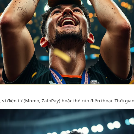
 ví điện tử (Momo, ZaloPay) hoặc thẻ cào điện thoại. Thời gian 