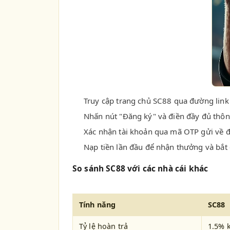
Truy cập trang chủ SC88 qua đường link
Nhấn nút "Đăng ký" và điền đầy đủ thông 
Xác nhận tài khoản qua mã OTP gửi về đ
Nạp tiền lần đầu để nhận thưởng và bắt 
So sánh SC88 với các nhà cái khác
Tính năng
SC88
Tỷ lệ hoàn trả
1.5% 