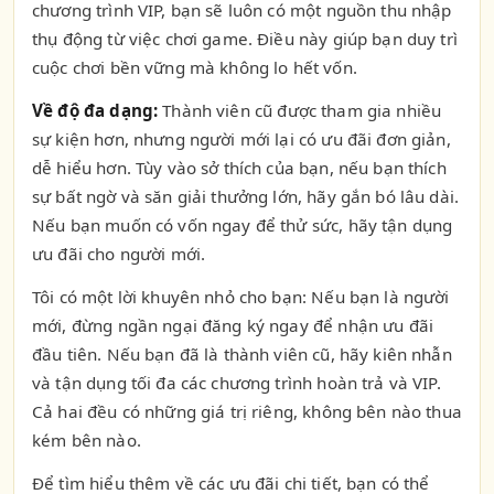
chương trình VIP, bạn sẽ luôn có một nguồn thu nhập
thụ động từ việc chơi game. Điều này giúp bạn duy trì
cuộc chơi bền vững mà không lo hết vốn.
Về độ đa dạng:
Thành viên cũ được tham gia nhiều
sự kiện hơn, nhưng người mới lại có ưu đãi đơn giản,
dễ hiểu hơn. Tùy vào sở thích của bạn, nếu bạn thích
sự bất ngờ và săn giải thưởng lớn, hãy gắn bó lâu dài.
Nếu bạn muốn có vốn ngay để thử sức, hãy tận dụng
ưu đãi cho người mới.
Tôi có một lời khuyên nhỏ cho bạn: Nếu bạn là người
mới, đừng ngần ngại đăng ký ngay để nhận ưu đãi
đầu tiên. Nếu bạn đã là thành viên cũ, hãy kiên nhẫn
và tận dụng tối đa các chương trình hoàn trả và VIP.
Cả hai đều có những giá trị riêng, không bên nào thua
kém bên nào.
Để tìm hiểu thêm về các ưu đãi chi tiết, bạn có thể