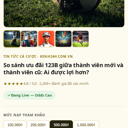
TIN TỨC CÁ CƯỢC · KENH24H.COM.VN
So sánh ưu đãi 123B giữa thành viên mới và
thành viên cũ: Ai được lợi hơn?
★★★★★
4.8 / 5.0 · 2,269+ đánh giá đã xác minh
Đang Live — Odds Cao
MỨC NẠP THAM KHẢO
100.000₫
200.000₫
500.000₫
1.000.000₫