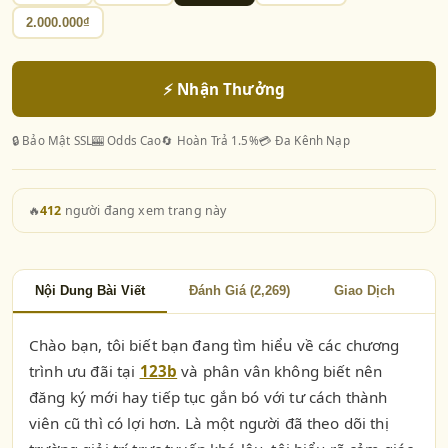
2.000.000₫
⚡ Nhận Thưởng
🔒 Bảo Mật SSL
🎰 Odds Cao
🔄 Hoàn Trả 1.5%
💳 Đa Kênh Nạp
🔥
412
người đang xem trang này
Nội Dung Bài Viết
Đánh Giá (2,269)
Giao Dịch
Chào bạn, tôi biết bạn đang tìm hiểu về các chương
trình ưu đãi tại
123b
và phân vân không biết nên
đăng ký mới hay tiếp tục gắn bó với tư cách thành
viên cũ thì có lợi hơn. Là một người đã theo dõi thị