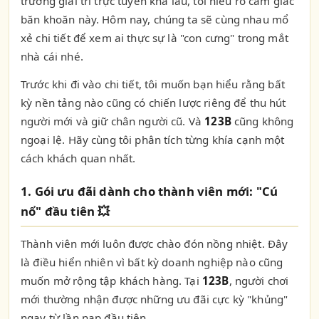
trường giải trí trực tuyến khá lâu, tôi hiểu rõ cảm giác
băn khoăn này. Hôm nay, chúng ta sẽ cùng nhau mổ
xẻ chi tiết để xem ai thực sự là "con cưng" trong mắt
nhà cái nhé.
Trước khi đi vào chi tiết, tôi muốn bạn hiểu rằng bất
kỳ nền tảng nào cũng có chiến lược riêng để thu hút
người mới và giữ chân người cũ. Và
123B
cũng không
ngoại lệ. Hãy cùng tôi phân tích từng khía cạnh một
cách khách quan nhất.
1. Gói ưu đãi dành cho thành viên mới: "Cú
nổ" đầu tiên 💥
Thành viên mới luôn được chào đón nồng nhiệt. Đây
là điều hiển nhiên vì bất kỳ doanh nghiệp nào cũng
muốn mở rộng tập khách hàng. Tại
123B
, người chơi
mới thường nhận được những ưu đãi cực kỳ "khủng"
ngay từ lần nạp đầu tiên.