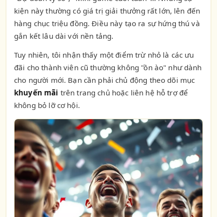
kiện này thường có giá trị giải thưởng rất lớn, lên đến
hàng chục triệu đồng. Điều này tạo ra sự hứng thú và
gắn kết lâu dài với nền tảng.
Tuy nhiên, tôi nhận thấy một điểm trừ nhỏ là các ưu
đãi cho thành viên cũ thường không "ồn ào" như dành
cho người mới. Bạn cần phải chủ động theo dõi mục
khuyến mãi
trên trang chủ hoặc liên hệ hỗ trợ để
không bỏ lỡ cơ hội.