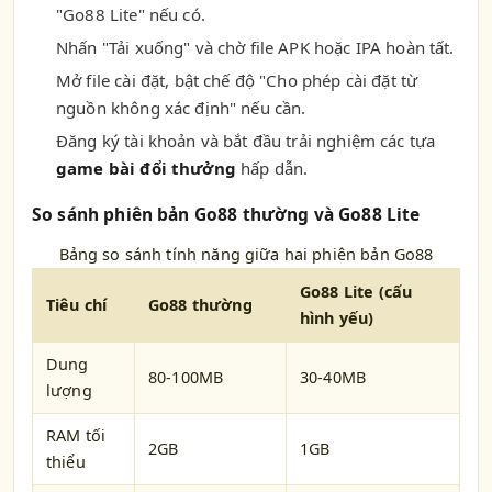
"Go88 Lite" nếu có.
Nhấn "Tải xuống" và chờ file APK hoặc IPA hoàn tất.
Mở file cài đặt, bật chế độ "Cho phép cài đặt từ
nguồn không xác định" nếu cần.
Đăng ký tài khoản và bắt đầu trải nghiệm các tựa
game bài đổi thưởng
hấp dẫn.
So sánh phiên bản Go88 thường và Go88 Lite
Bảng so sánh tính năng giữa hai phiên bản Go88
Go88 Lite (cấu
Tiêu chí
Go88 thường
hình yếu)
Dung
80-100MB
30-40MB
lượng
RAM tối
2GB
1GB
thiểu