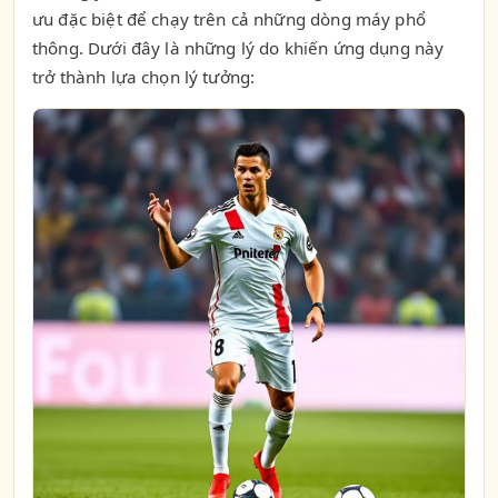
ưu đặc biệt để chạy trên cả những dòng máy phổ
thông. Dưới đây là những lý do khiến ứng dụng này
trở thành lựa chọn lý tưởng: