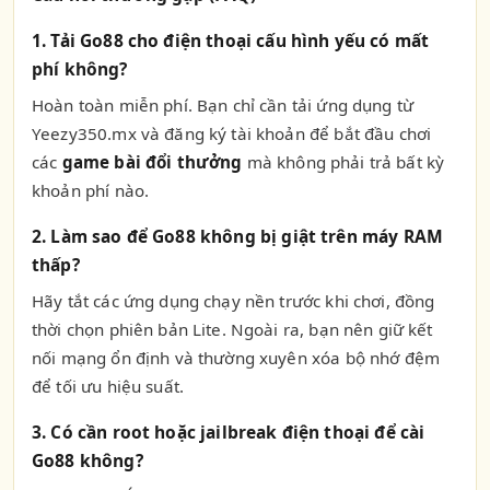
1. Tải Go88 cho điện thoại cấu hình yếu có mất
phí không?
Hoàn toàn miễn phí. Bạn chỉ cần tải ứng dụng từ
Yeezy350.mx và đăng ký tài khoản để bắt đầu chơi
các
game bài đổi thưởng
mà không phải trả bất kỳ
khoản phí nào.
2. Làm sao để Go88 không bị giật trên máy RAM
thấp?
Hãy tắt các ứng dụng chạy nền trước khi chơi, đồng
thời chọn phiên bản Lite. Ngoài ra, bạn nên giữ kết
nối mạng ổn định và thường xuyên xóa bộ nhớ đệm
để tối ưu hiệu suất.
3. Có cần root hoặc jailbreak điện thoại để cài
Go88 không?