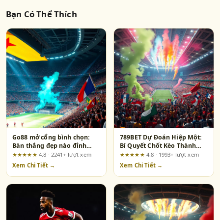
Bạn Có Thể Thích
Go88 mở cổng bình chọn:
789BET Dự Đoán Hiệp Một:
Bàn thắng đẹp nào đỉnh
Bí Quyết Chốt Kèo Thành
nhất? Đánh giá toàn diện từ
Công Ngay Từ Những Phút
★★★★★
4.8 · 2241+ lượt xem
★★★★★
4.8 · 1993+ lượt xem
góc nhìn quản trị rủi ro
Đầu
Xem Chi Tiết →
Xem Chi Tiết →