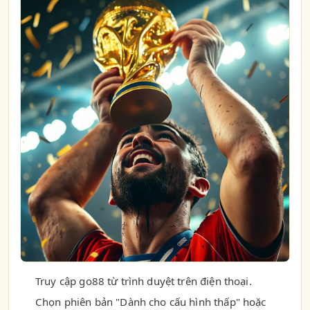
Truy cập go88 từ trình duyệt trên điện thoại.
Chọn phiên bản "Dành cho cấu hình thấp" hoặc