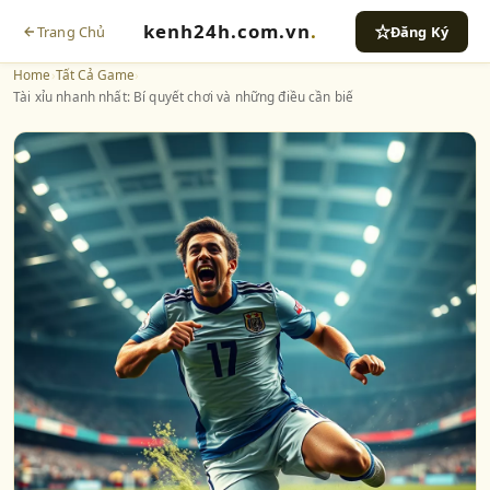
kenh24h.com.vn
.
Trang Chủ
Đăng Ký
Home
›
Tất Cả Game
›
Tài xỉu nhanh nhất: Bí quyết chơi và những điều cần biế