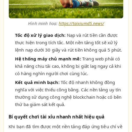
Hình minh hoạ:
https://taixiumd5.news/
Tốc độ xử lý giao dịch:
Nạp và rút tiền cần được
thực hiện trong tích tắc. Một nền tảng tốt sẽ xử lý
lệnh nạp dưới 30 giây và rút tiền không quá 5 phút.
Hệ thống máy chủ mạnh mẽ:
Trang web phải có
khả năng chịu tải cao, không bị giật lag ngay cả khi
có hàng nghìn người chơi cùng lúc.
Kết quả minh bạch:
Tốc độ nhanh không đồng
nghĩa với việc thiếu công bằng. Các nền tảng uy tín
thường sử dụng công nghệ blockchain hoặc có bên
thứ ba giám sát kết quả.
Bí quyết chơi tài xỉu nhanh nhất hiệu quả
Khi bạn đã tìm được một nền tảng đáp ứng tiêu chí về