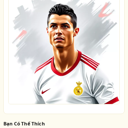
Bạn Có Thể Thích