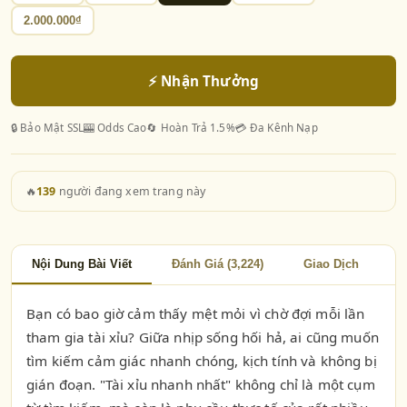
2.000.000₫
⚡ Nhận Thưởng
🔒 Bảo Mật SSL
🎰 Odds Cao
🔄 Hoàn Trả 1.5%
💳 Đa Kênh Nạp
🔥
139
người đang xem trang này
Nội Dung Bài Viết
Đánh Giá (3,224)
Giao Dịch
Bạn có bao giờ cảm thấy mệt mỏi vì chờ đợi mỗi lần
tham gia tài xỉu? Giữa nhịp sống hối hả, ai cũng muốn
tìm kiếm cảm giác nhanh chóng, kịch tính và không bị
gián đoạn. "Tài xỉu nhanh nhất" không chỉ là một cụm