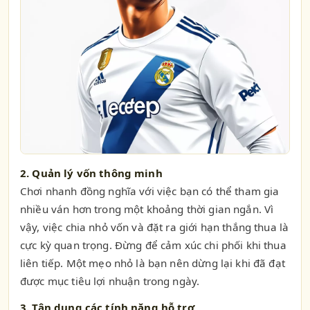
2. Quản lý vốn thông minh
Chơi nhanh đồng nghĩa với việc bạn có thể tham gia
nhiều ván hơn trong một khoảng thời gian ngắn. Vì
vậy, việc chia nhỏ vốn và đặt ra giới hạn thắng thua là
cực kỳ quan trọng. Đừng để cảm xúc chi phối khi thua
liên tiếp. Một mẹo nhỏ là bạn nên dừng lại khi đã đạt
được mục tiêu lợi nhuận trong ngày.
3. Tận dụng các tính năng hỗ trợ