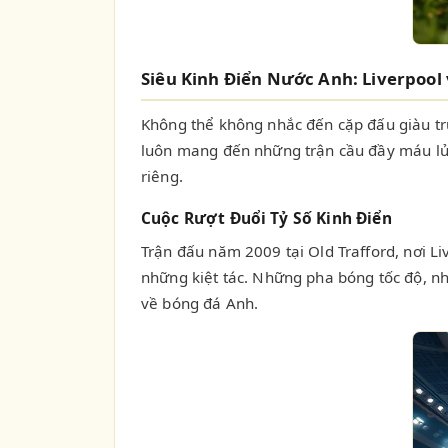
Siêu Kinh Điển Nước Anh: Liverpool
Không thể không nhắc đến cặp đấu giàu tr
luôn mang đến những trận cầu đầy máu lửa
riêng.
Cuộc Rượt Đuổi Tỷ Số Kinh Điển
Trận đấu năm 2009 tại Old Trafford, nơi Li
những kiệt tác. Những pha bóng tốc độ, nh
về bóng đá Anh.