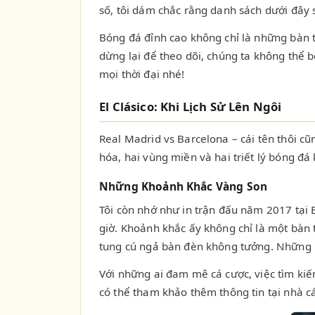
số, tôi dám chắc rằng danh sách dưới đây 
Bóng đá đỉnh cao không chỉ là những bàn t
dừng lại để theo dõi, chúng ta không thể 
mọi thời đại nhé!
El Clásico: Khi Lịch Sử Lên Ngôi
Real Madrid vs Barcelona – cái tên thôi cũ
hóa, hai vùng miền và hai triết lý bóng đá 
Những Khoảnh Khắc Vàng Son
Tôi còn nhớ như in trận đấu năm 2017 tại 
giờ. Khoảnh khắc ấy không chỉ là một bàn
tung cú ngả bàn đèn không tưởng. Những k
Với những ai đam mê cá cược, việc tìm k
có thể tham khảo thêm thông tin tại nhà c