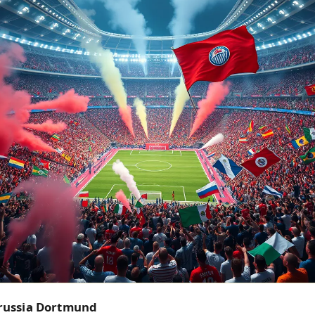
orussia Dortmund