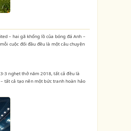
ted – hai gã khổng lồ của bóng đá Anh –
 mỗi cuộc đối đầu đều là một câu chuyện
 3-3 nghẹt thở năm 2018, tất cả đều là
 – tất cả tạo nên một bức tranh hoàn hảo