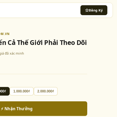
Đăng Ký
OM.VN
ến Cả Thế Giới Phải Theo Dõi
 giá đã xác minh
000₫
1.000.000₫
2.000.000₫
⚡ Nhận Thưởng