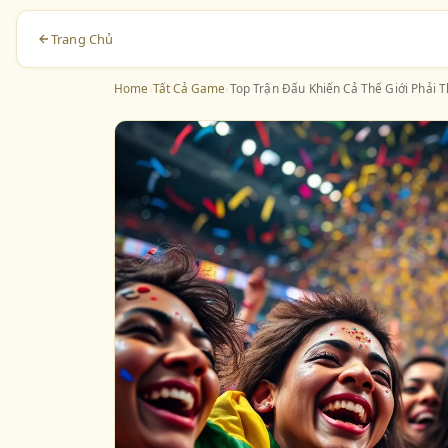
Trang Chủ
Home
›
Tất Cả Game
›
Top Trận Đấu Khiến Cả Thế Giới Phải 