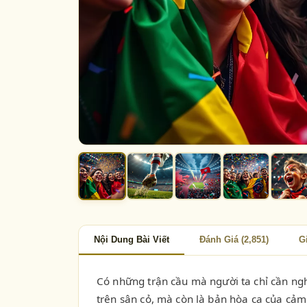
Nội Dung Bài Viết
Đánh Giá (2,851)
G
Có những trận cầu mà người ta chỉ cần ngh
trên sân cỏ, mà còn là bản hòa ca của cảm