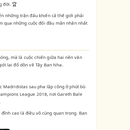
 đời. 🏆
ến những trận đấu khiến cả thế giới phải
điểm qua những cuộc đối đầu mãn nhãn nhất
 bóng, mà là cuộc chiến giữa hai nền văn
giới lại đổ dồn về Tây Ban Nha.
ác Madridistas sau pha lập công ở phút bù
Champions League 2018, nơi Gareth Bale
.
đỉnh cao là điều vô cùng quan trọng. Bạn