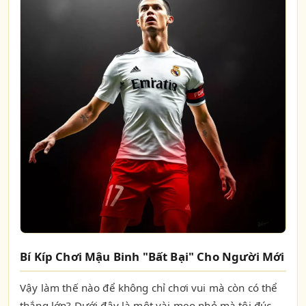
Bí Kíp Chơi Mậu Binh "Bất Bại" Cho Người Mới
Vậy làm thế nào để không chỉ chơi vui mà còn có thể
thắng lớn? Dưới đây là một vài mẹo nhỏ mà tôi đúc