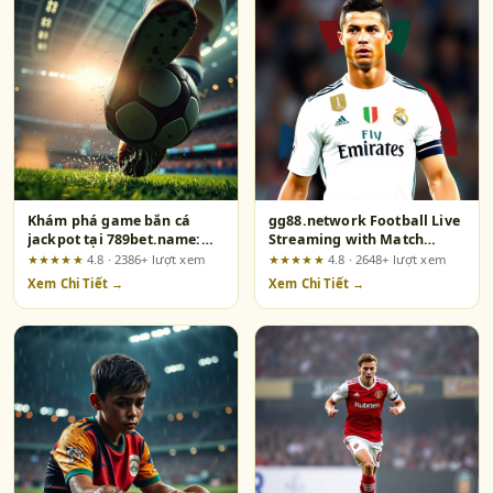
Khám phá game bắn cá
gg88.network Football Live
jackpot tại 789bet.name:
Streaming with Match
Mổ xẻ quảng cáo dưới lăng
Statistics: A User Journey
★★★★★
4.8 · 2386+ lượt xem
★★★★★
4.8 · 2648+ lượt xem
kính quản lý rủi ro
Review
Xem Chi Tiết →
Xem Chi Tiết →