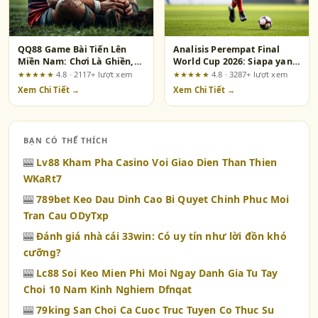
QQ88 Game Bài Tiến Lên
Analisis Perempat Final
Miền Nam: Chơi Là Ghiền,
World Cup 2026: Siapa yang
Đậm Chất Giải Trí
Berpeluang Lolos?
★★★★★
4.8 · 2117+ lượt xem
★★★★★
4.8 · 3287+ lượt xem
Xem Chi Tiết →
Xem Chi Tiết →
BẠN CÓ THỂ THÍCH
🎰
Lv88 Kham Pha Casino Voi Giao Dien Than Thien
WKaRt7
🎰
789bet Keo Dau Dinh Cao Bi Quyet Chinh Phuc Moi
Tran Cau ODyTxp
🎰
Đánh giá nhà cái 33win: Có uy tín như lời đồn khó
cưỡng?
🎰
Lc88 Soi Keo Mien Phi Moi Ngay Danh Gia Tu Tay
Choi 10 Nam Kinh Nghiem Dfnqat
🎰
79king San Choi Ca Cuoc Truc Tuyen Co Thuc Su