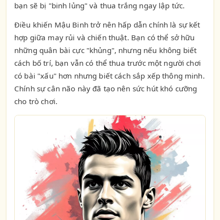
bạn sẽ bị "binh lủng" và thua trắng ngay lập tức.
Điều khiến Mậu Binh trở nên hấp dẫn chính là sự kết
hợp giữa may rủi và chiến thuật. Bạn có thể sở hữu
những quân bài cực "khủng", nhưng nếu không biết
cách bố trí, bạn vẫn có thể thua trước một người chơi
có bài "xấu" hơn nhưng biết cách sắp xếp thông minh.
Chính sự cân não này đã tạo nên sức hút khó cưỡng
cho trò chơi.