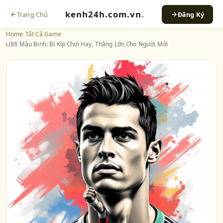
kenh24h.com.vn
.
Trang Chủ
Đăng Ký
Home
›
Tất Cả Game
›
U88 Mậu Binh: Bí Kíp Chơi Hay, Thắng Lớn Cho Người Mới