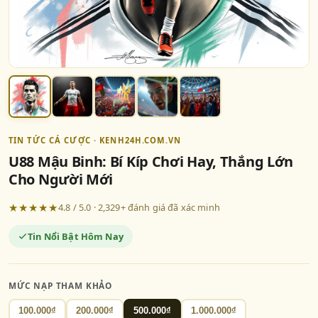
TIN TỨC CÁ CƯỢC · KENH24H.COM.VN
U88 Mậu Binh: Bí Kíp Chơi Hay, Thắng Lớn
Cho Người Mới
★★★★★
4.8 / 5.0 · 2,329+ đánh giá đã xác minh
Tin Nổi Bật Hôm Nay
MỨC NẠP THAM KHẢO
100.000₫
200.000₫
500.000₫
1.000.000₫